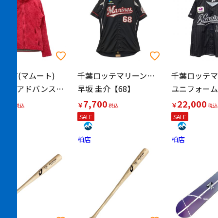
MMUT(マムート)
千葉ロッテマリーンズ(チバロッテマリーンズ)
ゴブリン アドバンスド ミッドレイヤー ジャケット
早坂 圭介【68】
300
7,700
22,000
￥
￥
SALE
SALE
柏店
柏店