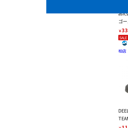
asi
33
￥
SALE
柏店
11
￥