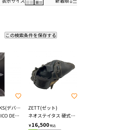
表示サイズ
新着順
新着順
この検索条件を保存する
価格の安い順
価格の高い順
DEVISE WORKS(デバイスワークス)
ZETT(ゼット)
DEMIKO LUMICO DEVISEバージョン ファニチャーアクセサリー
ネオステイタス 硬式グローブ BPGB18911 ブラック
16,500
￥