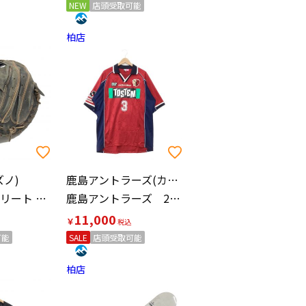
NEW
店頭受取可能
柏店
ズノ)
鹿島アントラーズ(カシマアントラーズ)
グローバルエリート 硬式グローブ ブラック
鹿島アントラーズ 2000-2001年 ホーム 【3】秋田豊
11,000
￥
可能
SALE
店頭受取可能
柏店