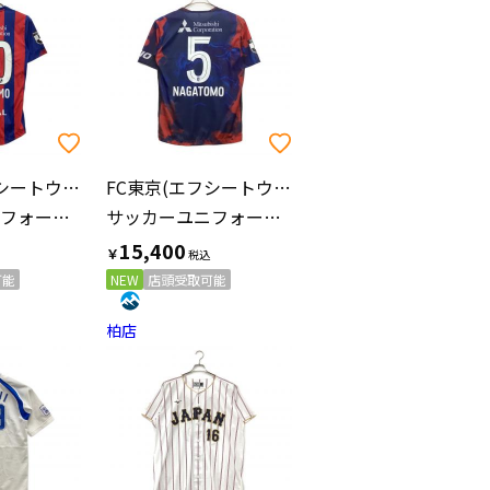
FC東京(エフシートウキョウ)
FC東京(エフシートウキョウ)
サッカーユニフォーム JMTF1028 【50】長友佑都 2021年 SIZE M ブルー×レッド
サッカーユニフォーム MT618468 長友佑都【5】2026 1st レプリカ SIZE L ブルー×レッド
15,400
￥
可能
NEW
店頭受取可能
柏店