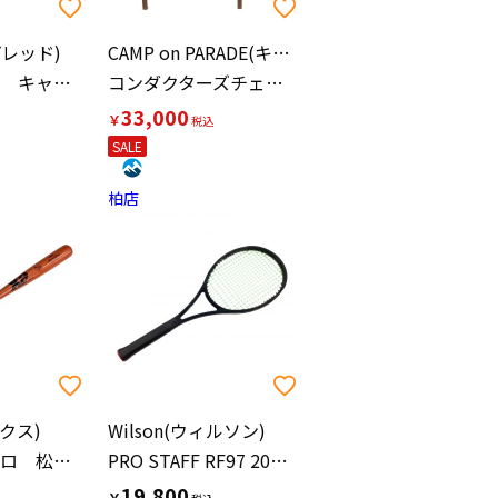
プレッド)
CAMP on PARADE(キャンプオンパレード)
LTA 151cm キャンバー
コンダクターズチェア マイスタシート
33,000
￥
SALE
柏店
ックス)
Wilson(ウィルソン)
ザナックスプロ 松山竜平【44】実使用バット
PRO STAFF RF97 2020 硬式テニスラケット
19,800
￥