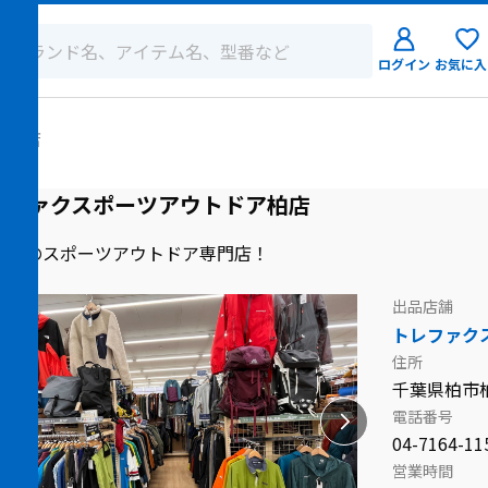
ログイン
お気に入
ログイン
ア柏店
新規会員登
レファクスポーツアウトドア柏店
舗目のスポーツアウトドア専門店！
出品店舗
トレファク
住所
千葉県柏市柏
電話番号
04-7164-11
営業時間