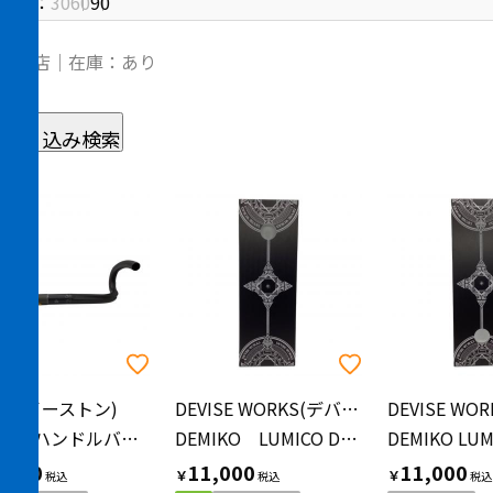
件数：
30
60
90
：柏店｜在庫：あり
絞り込み検索
用
ton(イーストン)
DEVISE WORKS(デバイスワークス)
EC70 SL ハンドルバー 420mm Di2対応
DEMIKO LUMICO DEVISEバージョン ファニチャーアクセサリー
,900
11,000
11,000
￥
￥