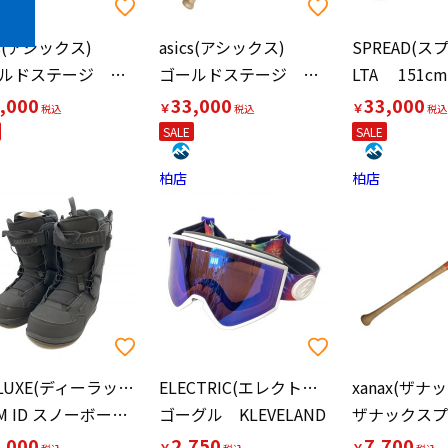
cs(アシックス)
asics(アシックス)
SPREAD(ス
ゴールドステージ 鈴木誠也【51】実使用モデル
ゴールドステージ 鈴木誠也実使用モデル
,000
33,000
33,000
￥
￥
SALE
SALE
柏店
柏店
DEELUXE(ディーラックス)
ELECTRIC(エレクトリック)
xanax(ザナ
TEAM ID スノーボードブーツ メンズ SIZE 26cm ブラック
ゴーグル KLEVELAND
,000
2,750
7,700
￥
￥