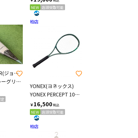
NEW
店頭受取可能
柏店
JOLLY ROGER(ジョリー ロジャー)
カヤック グレーグリーン RIDER 1人用
YONEX(ヨネックス)
YONEX PERCEPT 100 2023 硬式テニスラケット
限定
16,500
￥
NEW
店頭受取可能
柏店