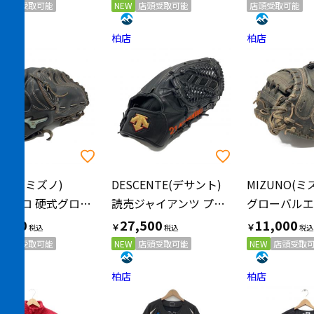
店頭受取可能
NEW
店頭受取可能
店頭受取可能
柏店
柏店
UNO(ミズノ)
DESCENTE(デサント)
MIZUNO(ミ
ミズノプロ 硬式グローブ 1AJGH96901 田中将大モデル ブルーダイアモンド ブラック
読売ジャイアンツ プロコレクション 硬式グローブ @ 32cm ブラック
,500
27,500
11,000
￥
￥
店頭受取可能
NEW
店頭受取可能
NEW
店頭受取
柏店
柏店