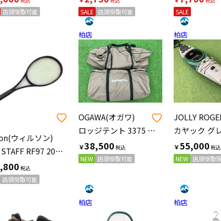
店頭受取可能
SALE
店頭受取可能
SALE
柏店
柏店
OGAWA(オガワ)
ロッジテント 3375 ロッジシェルター T/C
son(ウィルソン)
38,500
55,000
￥
￥
PRO STAFF RF97 2020 硬式テニスラケット
NEW
店頭受取可能
NEW
店頭受取
,800
店頭受取可能
柏店
柏店