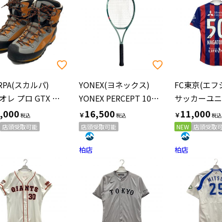
RPA(スカルパ)
YONEX(ヨネックス)
トリオレ プロ GTX ハイカット(ハードソール) トレッキングシューズ メンズ SIZE 25.5cm オレンジ×ブラック
YONEX PERCEPT 100 2023 硬式テニスラケット
,000
16,500
11,000
￥
￥
店頭受取可能
店頭受取可能
NEW
店頭受取
柏店
柏店