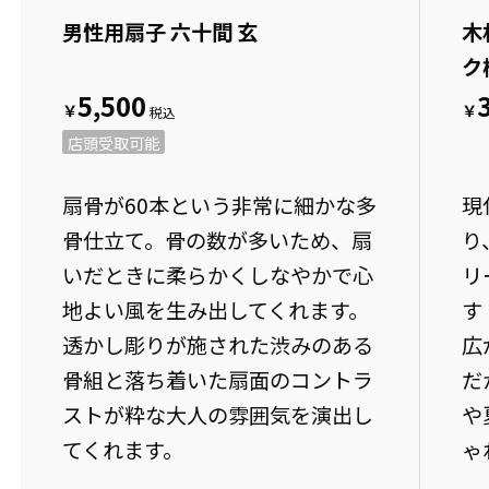
男性用扇子 六十間 玄
木
ク
5,500
￥
￥
店頭受取可能
扇骨が60本という非常に細かな多
現
骨仕立て。骨の数が多いため、扇
り
いだときに柔らかくしなやかで心
リ
地よい風を生み出してくれます。
す
透かし彫りが施された渋みのある
広
骨組と落ち着いた扇面のコントラ
だ
ストが粋な大人の雰囲気を演出し
や
てくれます。
ゃ