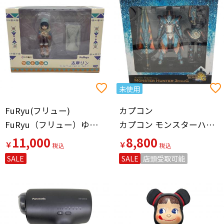
未使用
FuRyu(フリュー)
カプコン
FuRyu（フリュー）ゆるキャン△ 志摩リン 1/8 プレミアムぬーどるストッパーフィギュア
カプコン モンスターハンター 3G(トライジー) フル可動アクションフィギュア ラギアシリーズ装備ハンター
11,000
8,800
￥
￥
SALE
SALE
店頭受取可能