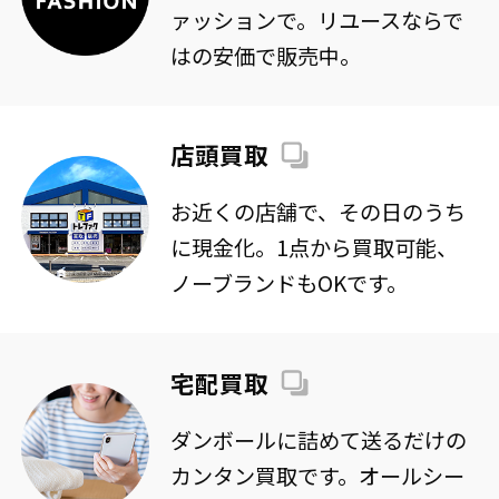
ヤマト運輸：
https://www.yamato-
ァッションで。リユースならで
解、ご了承のほどよろしくお願い申し上げます。
hd.co.jp/important/info_260728_1.html
はの安価で販売中。
佐川急便 ：
https://www2.sagawa-
exp.co.jp/information/detail/396/
店頭買取
お客様にはご不便をおかけいたしますが、ご理解の
お近くの店舗で、その日のうち
ほどよろしくお願いいたします。
に現金化。1点から買取可能、
ノーブランドもOKです。
宅配買取
ダンボールに詰めて送るだけの
カンタン買取です。オールシー