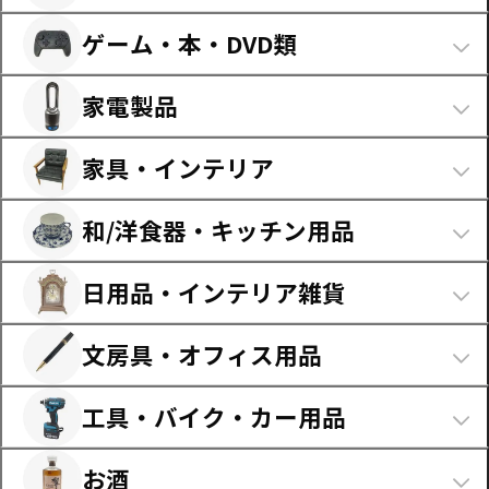
エフェクター・アンプ
（807）
Nゲージ・鉄道模型
（730）
フィットネス・トレーニング
（205）
スピーカー・オーディオ機器
（517）
登山・トレッキング
（389）
管楽器
（64）
ゲーム・本・DVD類
ラジコン
（93）
ストリートスポーツ
（58）
イヤホン・ヘッドフォン
（1,115）
アウトドアウェア・ギア
（493）
ヴァイオリン・ヴィオラ類
（16）
プラモデル・模型
（1,636）
ゲーム・ソフト
（3,357）
ウィンタースポーツ
（859）
カメラ・ビデオカメラ
（2,369）
家電製品
その他のアウトドア用品
（1,209）
ウクレレ
（54）
レトロホビー
（998）
DVD・Blu-ray・CDメディア類
（148）
マリンスポーツ
（94）
携帯電話・スマートフォン
（1,400）
すべてのアウトドア・レジャーを見る
（5,658）
スネア・タム・打楽器
（29）
冷蔵庫・洗濯機
（552）
トイガン
（0）
本・書籍・コミック
（18）
家具・インテリア
その他のスポーツ用品
（383）
タブレット・通信端末
（564）
キーボード・シンセサイザー
（23）
キッチン家電
（356）
トレーディングカード
（1,158）
PCソフト・PCゲーム
（10）
すべてのスポーツ用品を見る
（7,943）
PC本体・PC周辺機器
（713）
チェア・イス
（1,081）
民族楽器・和楽器
（3）
生活家電
（216）
和/洋食器・キッチン用品
特撮・ヒーロー
（1,375）
その他メディア類
（91）
テレビ・プロジェクター・レコーダー
（216）
ソファー・オットマン
（530）
DJ機器・ミキサー類
（42）
理美容家電
（827）
ぬいぐるみ・ガールズトイ
（2,400）
すべてのゲーム・本・DVD類を見る
（3,624）
和食器
（1,156）
その他のデジタル家電・周辺機器
（174）
ダイニングセット・テーブル
（198）
日用品・インテリア雑貨
DTM機器・宅録機材
（34）
空調・季節家電
（170）
ボードゲーム・知育玩具
（383）
洋食器
（4,982）
すべてのデジタル機器を見る
（7,068）
デスク・リビングテーブル
（266）
マイク・PA・スピーカー
（84）
照明器具・デスクライト
（142）
その他のおもちゃ
（540）
日用品・日用雑貨
（298）
箸・スプーン・フォーク類
（85）
文房具・オフィス用品
食器棚・キッチンボード
（250）
その他の楽器・周辺機器
（59）
その他の家電製品
（52）
すべてのホビー・おもちゃを見る
（18,725）
インテリア置物・アート作品
（1,264）
鍋・フライパン類
（528）
テレビ台・サイドボード
（122）
すべての楽器・機材を見る
（2,717）
文房具
（531）
すべての家電製品を見る
（2,315）
置時計・掛時計
（149）
工具・バイク・カー用品
調理器具
（119）
チェスト・ワードローブ
（110）
事務用品・消耗品
（33）
傘・日傘
（45）
その他キッチンツール・雑貨
（220）
電動工具
（59）
キャビネット・本棚
（150）
すべての文房具・オフィス用品を見る
（564）
お酒
コスメ・美容系雑貨
（853）