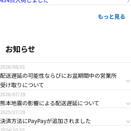
もっと見る
お知らせ
2026/08/01
配送遅延の可能性ならびにお盆期間中の営業所
受け取りについて
日頃よりトレファクONLINEをご利用いただきまし
2026/07/29
熊本地震の影響による配送遅延について
て、誠にありがとうございます。
日頃よりONLINEをご利用いただきまして、誠にあり
2025/07/29
決済方法にPayPayが追加されました
がとうございます。
8月は棚卸や天候要因、お盆期間中の交通状況の影響
平素よりトレファクONLINEをご利用いただき、誠
2024/10/01