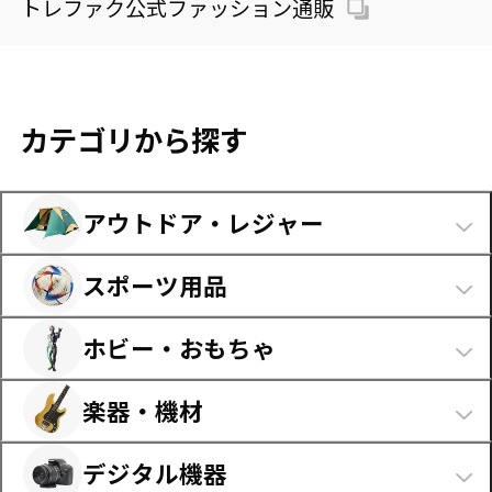
トレファク公式ファッション通販
カテゴリから探す
アウトドア・レジャー
テント・タープ
（746）
スポーツ用品
ランタン・バーナー
（886）
釣り・フィッシング
（472）
テーブル・チェア
（765）
ホビー・おもちゃ
自転車・サイクリング
（70）
シュラフ・マット
（297）
フィギュア・ドール
（6,696）
ゴルフ
（2,358）
楽器・機材
クッカー・調理器具
（420）
アニメ・キャラクターグッズ
（1,126）
野球
（1,763）
ジャグ・クーラーボックス
（297）
ギター・ベース
（1,502）
ミニカー
（1,590）
デジタル機器
サッカー
（1,681）
焚火台・グリル
（156）