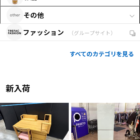
すべての和/洋食器・キッチン用品を見る
（7,090
工具・器具・作業ウェア
（58）
ベッド・マットレス
（6）
ホームウェア・ファブリック
（188）
ウィスキー
（1,079）
ヘルメット・ライダーウェア
（258）
その他
カーテン・カーペット・ラグ
（1）
骨董品
（262）
ブランデー
（265）
ドライブレコーダー・車内用品
（7）
ガーデン用品
（10）
区分なし
（149）
ベビー用品・雑貨
（10）
ファッション
ワイン
（1）
（グループサイト）
カーパーツ・バイク部品類
（6）
その他の収納用品・家具
（99）
すべてのその他を見る
（149）
その他の生活雑貨
（94）
清酒・日本酒
（1）
ZIPPO
（1,593）
すべての家具・インテリアを見る
（2,823）
すべての日用品・インテリア雑貨を見る
（3,163）
果実酒・梅酒
（3）
すべてのカテゴリを見る
その他のカー・バイク用品
（31）
焼酎
（84）
すべての工具・バイク・カー用品を見る
（2,012）
リキュール・スピリッツ
（0）
その他お酒類
（3）
新入荷
すべてのお酒を見る
（1,436）