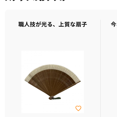
職人技が光る、上質な扇子
今