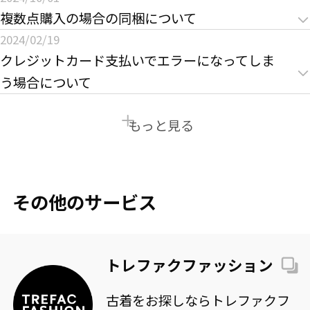
により、一部地域で配送の遅延や配送時間の変更が
複数点購入の場合の同梱について
にありがとうございます。
熊本地震に伴う、通行止め・交通規制や物流量増加
生じる可能性がございます。
日頃よりトレファクONLINEをご利用いただきまし
2024/02/19
や天候不良などの影響により、一部の地域で配送不
お急ぎでないご注文につきましては、日数に余裕を
クレジットカード支払いでエラーになってしま
て、誠にありがとうございます。
このたび決済方法にPayPayが追加になりましたので
可、お届けに大幅な遅れが出る場合がございます。
持ってご注文いただけますようお願いいたします。
う場合について
お知らせ致します。
日頃よりトレファクONLINEをご利用いただきまし
同一店舗にて複数商品をご注文いただいた場合の同
詳細は
こちら
からご確認ください。
以下ヤマト運輸・佐川急便のホームページ内、「重
また、お盆期間中は配送業者の営業所が臨時休業と
もっと見る
て、誠にありがとうございます。
梱発送に関しては、一定条件の場合においてのみ、
要なお知らせ」をご確認ください。
なる場合がございますので、お荷物をお受け取りの
対応させていただいております。
今後ともより便利で快適なお買い物をお楽しみいた
際は事前に営業所の営業状況をご確認くださいます
クレジットカード支払いを行った際に3Dセキュア未
なお、お支払い方法によっては対応いたしかねる場
だけるよう、サービス向上に努めてまいります。
＜重要なお知らせ＞
ようお願いいたします。
設定のお客様がエラーになってしまう事例が多数発
合がございます。あらかじめご了承ください。
その他のサービス
ヤマト運輸：
https://www.yamato-
生しております。
引き続きご愛顧のほど、何卒よろしくお願い申し上
hd.co.jp/important/info_260728_2.html
配送状況の詳細や営業所の営業日については、配送
本人認証サービス「3Dセキュア」についてを一度ご
詳しくは
ヘルプページ
よりご確認くださいませ。
げます。
佐川急便：
https://www2.sagawa-
業者のお知らせページまたは担当営業所へ直接お問
確認いただきますようお願い致します。
トレファクファッション
exp.co.jp/information/detail/406/
い合わせください。
詳細は
こちら
からご確認ください。
古着をお探しならトレファクフ
お客様にはご不便をお掛け致しますが、何卒ご理