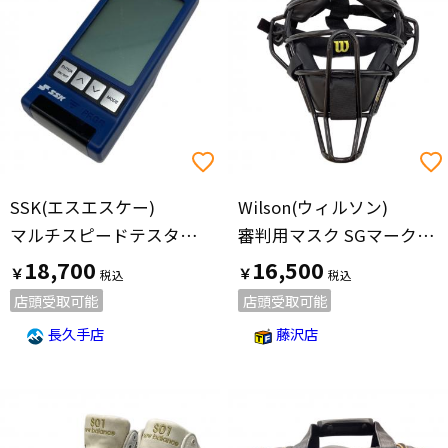
価格の高い順
SSK(エスエスケー)
Wilson(ウィルソン)
マルチスピードテスターⅣ
審判用マスク SGマーク入り ブラック
18,700
16,500
￥
￥
店頭受取可能
店頭受取可能
長久手店
藤沢店