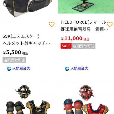
FIELD FORCE(フィールドフォース)
野球用練習器具 素振り用サンドバック 本体のみ
SSK(エスエスケー)
11,000
￥
ヘルメット兼キャッチャー用具ケース
SALE
店頭受取可能
5,500
￥
店頭受取可能
入間扇台店
入間扇台店