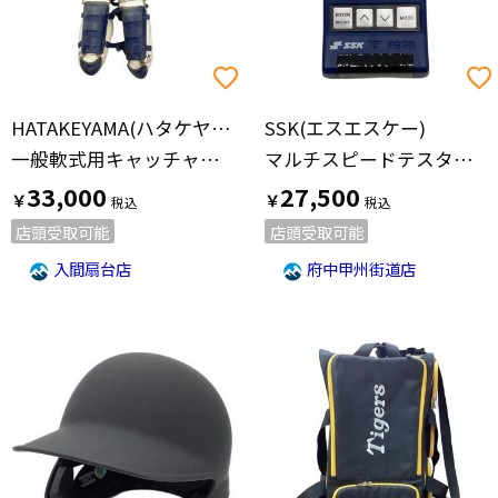
HATAKEYAMA(ハタケヤマ)
SSK(エスエスケー)
一般軟式用キャッチャー防具
マルチスピードテスターⅣ
33,000
27,500
￥
￥
店頭受取可能
店頭受取可能
入間扇台店
府中甲州街道店