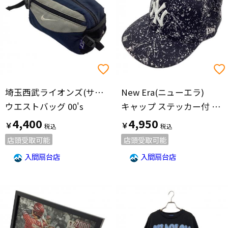
埼玉西武ライオンズ(サイタマセイブライオンズ)
New Era(ニューエラ)
ウエストバッグ 00's
キャップ ステッカー付 頭周56.8㎝ ネイビー×ホワイト 59FIFTY
4,400
4,950
￥
￥
店頭受取可能
店頭受取可能
入間扇台店
入間扇台店