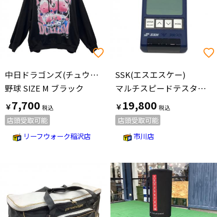
中日ドラゴンズ(チュウニチドラゴンズ)
SSK(エスエスケー)
野球 SIZE M ブラック
マルチスピードテスターⅣ MST400
7,700
19,800
￥
￥
店頭受取可能
店頭受取可能
リーフウォーク稲沢店
市川店