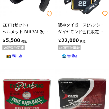
ZETT(ゼット)
阪神タイガース(ハンシンタイガース)
ヘルメット BHL381 軟式打者用ヘルメット ブラック
ダイヤモンド会員限定遠征キャリー 【22】藤川球児 ブラック
5,500
22,000
￥
￥
店頭受取可能
店頭受取可能
市川店
岩槻店