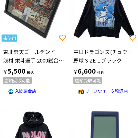
未使用
東北楽天ゴールデンイーグルス(トウホクラクテンゴールデンイーグルス)
中日ドラゴンズ(チュウニチドラゴンズ)
浅村 栄斗選手 2000試合出場達成記念メタルフォトパネル 応援グッズ レッド
野球 SIZE L ブラック
5,500
6,600
￥
￥
店頭受取可能
店頭受取可能
入間扇台店
リーフウォーク稲沢店