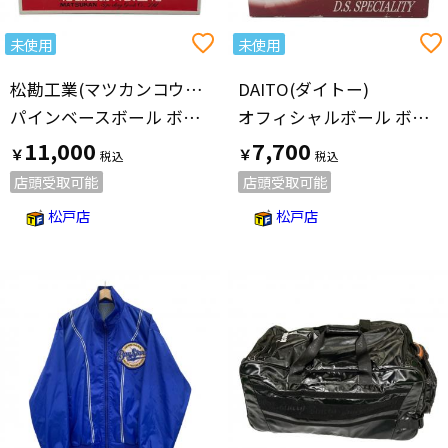
未使用
未使用
松勘工業(マツカンコウギョウ)
DAITO(ダイトー)
パインベースボール ボール 1箱(12球入)
オフィシャルボール ボール 1箱(12球入)
11,000
7,700
￥
￥
店頭受取可能
店頭受取可能
松戸店
松戸店