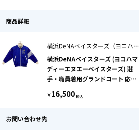
商品詳細
横浜DeNAベイスターズ（ヨコハマ
ディーエヌエーベイスターズ）
横浜DeNAベイスターズ (ヨコハマ
ディーエヌエーベイスターズ) 選
手・職員着用グランドコート 応援
グッズ G61503 2016年仕様 NPB
16,500
￥
マーク刻印 @ SIZE M ブルー
お問い合わせ先