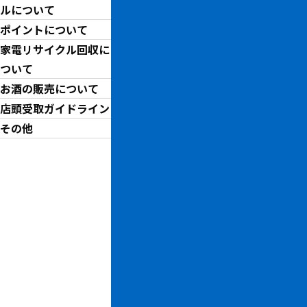
横
ルについて
ブ
ポイントについて
家電リサイクル回収に
ついて
￥
お酒の販売について
店頭受取ガイドライン
お問い合わせ先
その他
トレファクスポーツアウトド
お問い合わせ番号
5501004210129-410