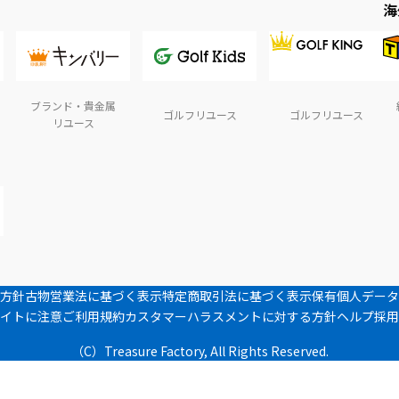
海
ブランド・貴金属
ゴルフリユース
ゴルフリユース
リユース
方針
古物営業法に基づく表示
特定商取引法に基づく表示
保有個人データ
イトに注意
ご利用規約
カスタマーハラスメントに対する方針
ヘルプ
採用
（C）Treasure Factory, All Rights Reserved.