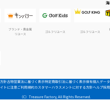
海
ブランド・貴金属
ゴルフリユース
ゴルフリユース
リユース
方針
古物営業法に基づく表示
特定商取引法に基づく表示
保有個人データ
イトに注意
ご利用規約
カスタマーハラスメントに対する方針
ヘルプ
採用
（C）Treasure Factory, All Rights Reserved.