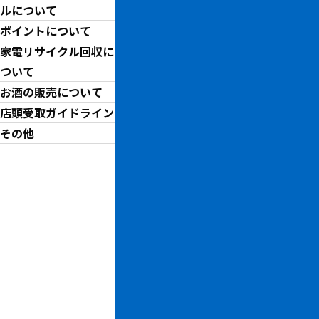
BB
ルについて
1
ポイントについて
家電リサイクル回収に
ついて
￥
お酒の販売について
店頭受取ガイドライン
お問い合わせ先
その他
トレジャーファクトリー郡山
お問い合わせ番号
2503006052786-041