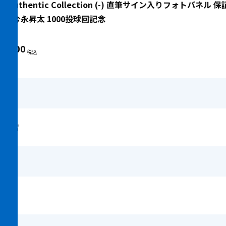
M Authentic Collection (-) 直筆サイン入りフォトパネル
00個 今永昇太 1000投球回記念
33,000
安積店