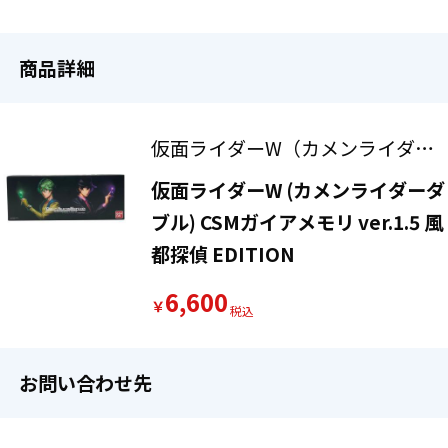
商品詳細
仮面ライダーW（カメンライダー
ダブル）
仮面ライダーW (カメンライダーダ
ブル) CSMガイアメモリ ver.1.5 風
都探偵 EDITION
6,600
￥
お問い合わせ先