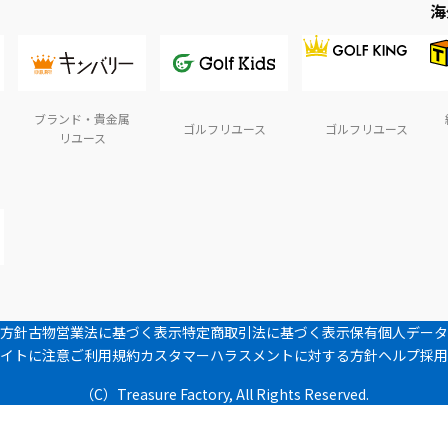
海
ブランド・貴金属
ゴルフリユース
ゴルフリユース
リユース
方針
古物営業法に基づく表示
特定商取引法に基づく表示
保有個人データ
イトに注意
ご利用規約
カスタマーハラスメントに対する方針
ヘルプ
採用
（C）Treasure Factory, All Rights Reserved.