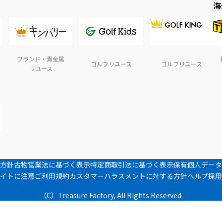
海
ブランド・貴金属
ゴルフリユース
ゴルフリユース
リユース
方針
古物営業法に基づく表示
特定商取引法に基づく表示
保有個人データ
イトに注意
ご利用規約
カスタマーハラスメントに対する方針
ヘルプ
採用
（C）Treasure Factory, All Rights Reserved.