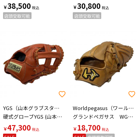
38,500
30,800
￥
￥
店頭受取可能
店頭受取可能
YGS（山本グラブスタジオ）
Worldpegasus（ワールドペガサス）
硬式グローブYGS (山本グラブスタジオ) 約28cm 埼玉武州和牛 XX 内野用
グランドペガサス WGKGP811
47,300
18,700
￥
￥