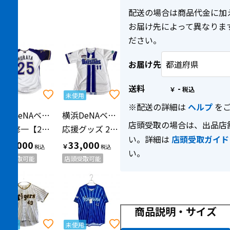
配送の場合は商品代金に加
お届け先によって異なりま
ださい。
お届け先
送料
-
￥
未使用
※配送の詳細は
ヘルプ
をご
横浜DeNAベイスターズ（ヨコハマディーエヌエーベイスターズ）
横浜DeNAベイスターズ（ヨコハマディーエヌエーベイスターズ）
店頭受取の場合は、出品店
村田修一【25】 2010年サマーユニフォーム
応援グッズ 2025ホーム ホワイト
い。詳細は
店頭受取ガイド
22,000
33,000
￥
￥
い。
店頭受取可能
店頭受取可能
商品説明・サイズ
未使用
未使用