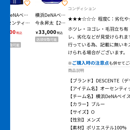
コンディション
横浜DeNAベイスターズ（ヨコハマディーエヌエーベイスターズ）
横浜DeNAベイスターズ（ヨコハマディーエヌエーベイスターズ）
★★★☆☆☆
程度C：劣化や
オーセンティックチームウェア
今永昇太【21】2021年ビジター
ホツレ・ヨゴレ・毛羽立ち有
6,600
33,000
￥
￥
レ、劣化などが見受けられま
SALE
店頭受取可能
行っている為、記載に無いキ
店頭受取可能
けられる場合がございます。
ご購入時の注意点
※
も併せてご
商品説明
【ブランド】DESCENTE（
【アイテム名】オーセンティ
【チーム名】横浜DeNAベイ
【カラー】ブルー
【サイズ】O
【性別】メンズ
【素材】ポリエステル100%