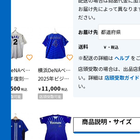
配送の場合は商品代金に加
お届け先によって異なりま
ださい。
お届け先
送料
-
￥
※配送の詳細は
ヘルプ
をご
店頭受取の場合は、出品店
横浜DeNAベイスターズ（ヨコハマディーエヌエーベイスターズ）
横浜DeNAベイスターズ（ヨコハマディーエヌエーベイスターズ）
い。詳細は
店頭受取ガイド
1998年復刻ユニフォーム 応援グッズ SIZE L ホワイト×ブルー
2025年ビジターユニフォーム 渡会 隆輝【4】
い。
16,500
11,000
￥
￥
店頭受取可能
店頭受取可能
商品説明・サイズ