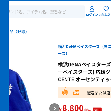
ログイン
お気に入
ログイン
・記念品（野球）
新規会員登
横浜DeNAベイスターズ（ヨ
ーズ）
横浜DeNAベイスターズ
ーベイスターズ) 応援グッズ
CENTE オーセンティ
配送または店
8,800
￥
SALE