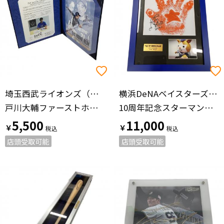
埼玉西武ライオンズ（サイタマセイブライオンズ）
横浜DeNAベイスターズ（ヨコハマディーエヌエーベイスターズ）
戸川大輔ファーストホームランフォト 応援グッズ 直筆サイン（保証有） @ ネイビー
10周年記念スターマン直筆サイン入り手形 応援グッズ
5,500
11,000
￥
￥
店頭受取可能
店頭受取可能