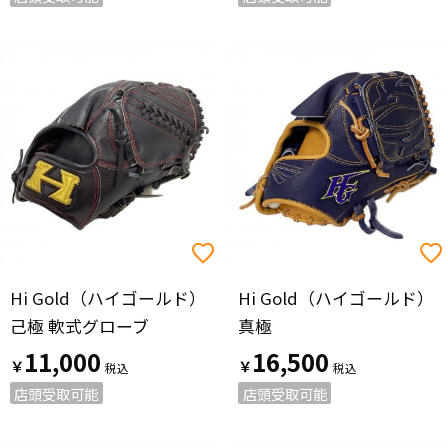
Hi Gold（ハイゴールド）
Hi Gold（ハイゴールド）
己極 軟式グローブ
真極
11,000
16,500
￥
￥
店頭受取可能
店頭受取可能