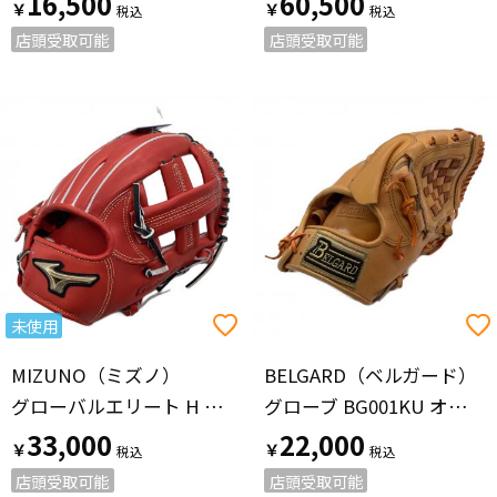
16,500
60,500
￥
￥
店頭受取可能
店頭受取可能
未使用
MIZUNO（ミズノ）
BELGARD（ベルガード）
グローバルエリート H Selection03
グローブ BG001KU オレンジ
33,000
22,000
￥
￥
店頭受取可能
店頭受取可能