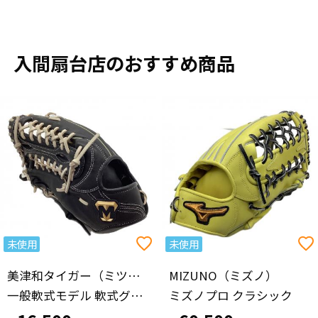
入間扇台店のおすすめ商品
未使用
未使用
美津和タイガー（ミツワタイガー）
MIZUNO（ミズノ）
一般軟式モデル 軟式グローブ RGT20FWM0F-207H ブラック
ミズノプロ クラシック