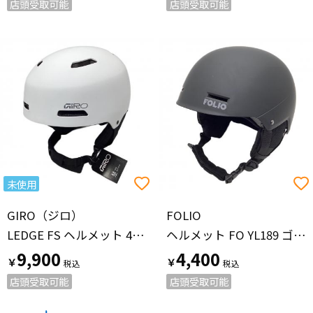
店頭受取可能
店頭受取可能
未使用
GIRO（ジロ）
FOLIO
LEDGE FS ヘルメット 40611-067 タグ付き ホワイト 25-26 ユニセックス SIZE M （55.5-59cm）
ヘルメット FO YL189 ゴーグルバンド跡有・ブラック 25-26モデル ユニセックス SIZE M （55-58cm）
9,900
4,400
￥
￥
店頭受取可能
店頭受取可能