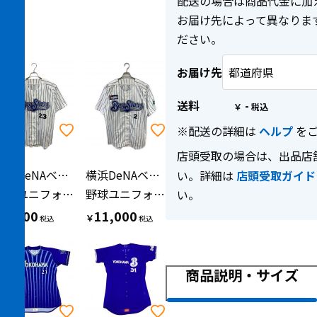
配送の場合は商品代金に加
お届け先によって異なりま
ださい。
お届け先
送料
-
￥
※配送の詳細は
ヘルプ
をご
店頭受取の場合は、出品店
横浜DeNAベイスターズ（ヨコハマディーエヌエーベイスターズ）
横浜DeNAベイスターズ（ヨコハマディーエヌエーベイスターズ）
い。詳細は
店頭受取ガイド
野球ユニフォーム
野球ユニフォーム
い。
9,900
11,000
￥
￥
商品説明・サイズ