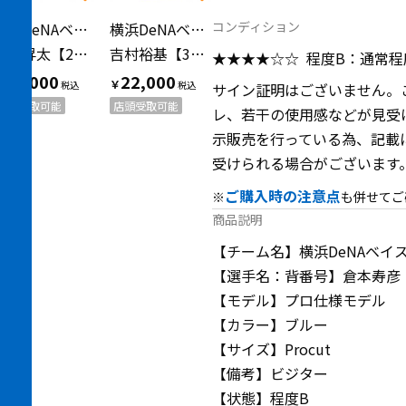
コンディション
横浜DeNAベイスターズ（ヨコハマディーエヌエーベイスターズ）
横浜DeNAベイスターズ（ヨコハマディーエヌエーベイスターズ）
今永昇太【21】2021年ビジター
吉村裕基【31】06-08ビジター
★★★★☆☆
程度B：通常
33,000
22,000
￥
￥
サイン証明はございません。
店頭受取可能
店頭受取可能
レ、若干の使用感などが見受
示販売を行っている為、記載
受けられる場合がございます
ご購入時の注意点
※
も併せてご
商品説明
【チーム名】横浜DeNAベイ
【選手名：背番号】倉本寿彦
【モデル】プロ仕様モデル
【カラー】ブルー
【サイズ】Procut
【備考】ビジター
【状態】程度B