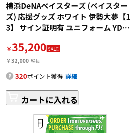
横浜DeNAベイスターズ (ベイスター
ズ) 応援グッズ ホワイト 伊勢大夢【1
3】 サイン証明有 ユニフォーム YDB 1
0th ANIVERSARY GAME 実使用品 支
35,200
給品
￥
SALE
￥32,000
320
ポイント獲得
詳細
カートに入れる