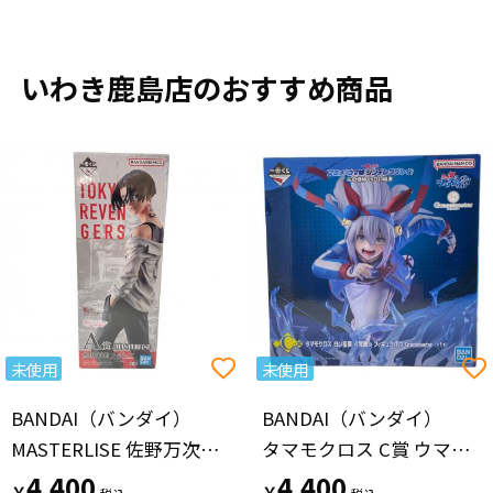
いわき鹿島店のおすすめ商品
未使用
未使用
BANDAI（バンダイ）
BANDAI（バンダイ）
MASTERLISE 佐野万次郎 フィギュア A賞 聖夜決戦編 part2 一番くじ
タマモクロス C賞 ウマ娘 シンデレラグレイ 灰の怪物vs白い稲妻 Qposket
4,400
4,400
￥
￥