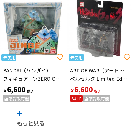
未使用
未使用
BANDAI（バンダイ）
ART OF WAR（アートオブウォー）
フィギュアーツZERO ONE PIECE ジンベエ（新世界Ver.） フィギュア
ベルセルク Limited Edition フィギュア 黒い剣士(ガッツ)＆髑髏の騎士
6,600
6,600
￥
￥
店頭受取可能
SALE
店頭受取可能
もっと見る