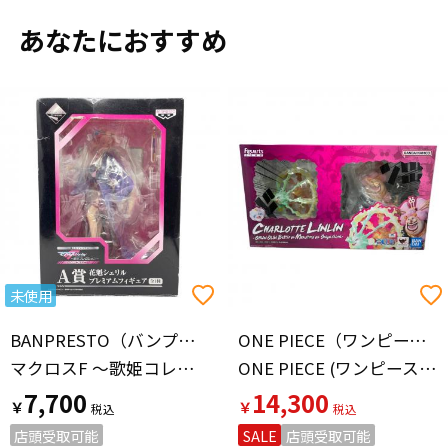
あなたにおすすめ
未使用
BANPRESTO（バンプレスト）
ONE PIECE（ワンピース）
マクロスF ～歌姫コレクション～ セカンドステージ 花魁シェリル フィギュア 一番くじプレミアム A賞
ONE PIECE (ワンピース) フィギュア 開封品 フィギュアーツZERO [超激戦] シャーロット・リンリン-花魁おリン 鬼ヶ島怪物決戦-
7,700
14,300
￥
￥
店頭受取可能
SALE
店頭受取可能