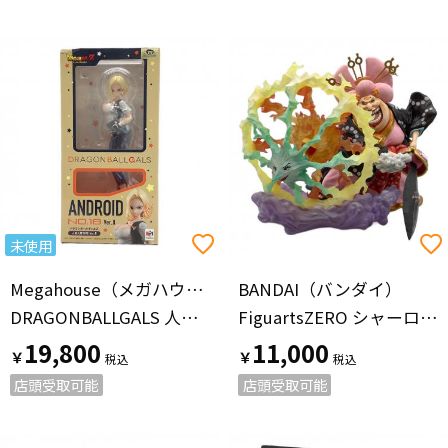
未使用
Megahouse（メガハウス）
BANDAI（バンダイ）
DRAGONBALLGALS 人造人間18号 Ver.Ⅱ
FiguartsZERO シャーロットリンリン 花魁おリン 鬼ヶ島怪物決戦 ONE PIECE ゼウス欠品
19,800
11,000
￥
￥
店頭受取可能
店頭受取可能