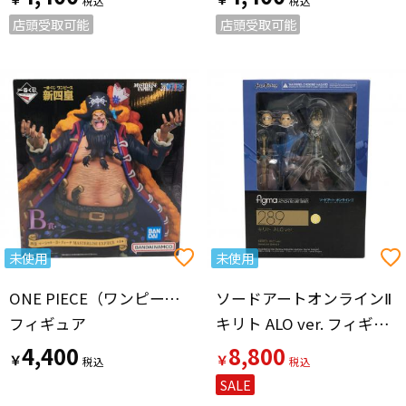
店頭受取可能
店頭受取可能
未使用
未使用
ONE PIECE（ワンピース）
ソードアートオンラインⅡ
フィギュア
キリト ALO ver. フィギュア
4,400
8,800
￥
￥
SALE