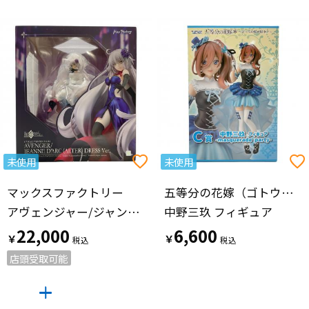
未使用
未使用
マックスファクトリー
五等分の花嫁（ゴトウブンノハナヨメ）
アヴェンジャー/ジャンヌ・ダルク(オルタ) ドレスver. フィギュア 1/7SCALE PAINTED FIGURE
中野三玖 フィギュア
22,000
6,600
￥
￥
店頭受取可能