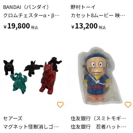
BANDAI（バンダイ）
野村トーイ
クロムチェスターα・β・γ・δ ハイパーストライクチェスターセット ウルトラマンネクサス BANDAI
カセット8ムービー 映写機トイ ミニラ誕生&モーレツ怪獣大会
19,800
13,200
￥
￥
セアーズ
住友銀行（スミトモギンコウ）
マグネット怪獣消しゴム 磁力戦シリーズ・木型造形大サイズ まとめ ソフビフィギュア
住友銀行 忍者ハットリくん 貯金箱 ソフビ レトロ 未開封