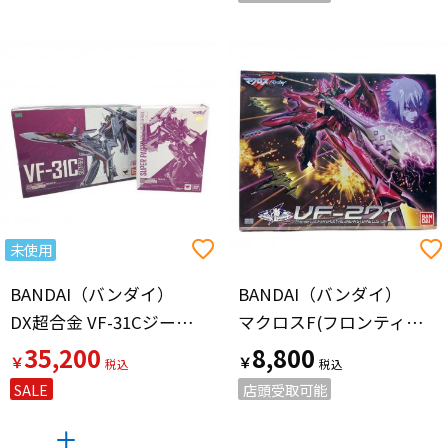
未使用
BANDAI（バンダイ）
BANDAI（バンダイ）
DX超合金 VF-31Cジークフリード
マクロスF(フロンティア) 1/72 VF-27γ ルシファー ブレラ・スターン機 プラモデル プラモデル
35,200
8,800
￥
￥
SALE
店頭受取可能