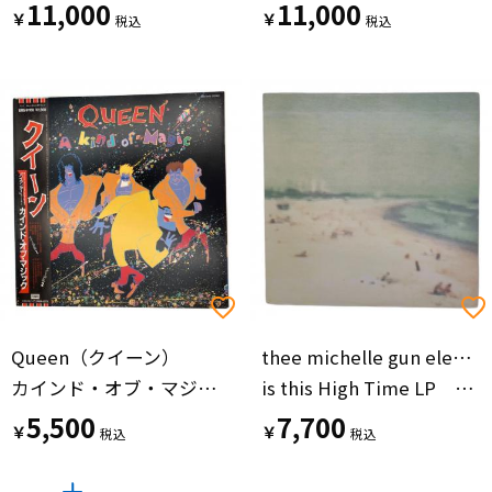
11,000
11,000
￥
￥
Queen（クイーン）
thee michelle gun elephant（ミッシェル・ガン・エレファント）
カインド・オブ・マジック LPレコード EMS-91168
is this High Time LP レコード COJA-9157 オリジナル盤
5,500
7,700
￥
￥