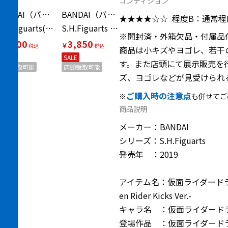
コンディション
BANDAI（バンダイ）
BANDAI（バンダイ）
★★★★☆☆
程度B：通常
S.H.Figuarts(真骨彫製法) アンク
S.H.Figuarts 仮面ライダーチェイサーマッハ 「仮面ライダードライブ 」 魂ウェブ商店限定 フィギュア 開封済み
※開封済・外箱欠品・付属品
3,300
3,850
￥
￥
商品は小キズやヨゴレ、若干
SALE
SALE
す。また店頭にて展示販売を
店頭受取可能
店頭受取可能
ズ、ヨゴレなどが見受けられ
ご購入時の注意点
※
も併せてご
商品説明
メーカー：BANDAI
シリーズ：S.H.Figuarts
発売年 ：2019
アイテム名：仮面ライダードライ
en Rider Kicks Ver.-
キャラ名 ：仮面ライダード
登場作品 ：仮面ライダード