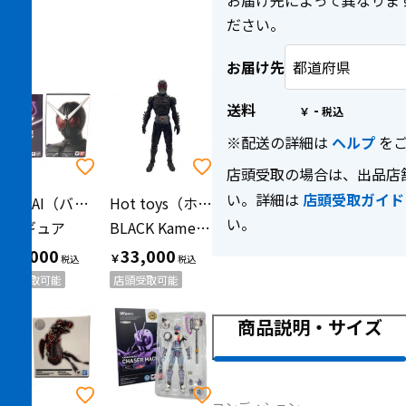
お届け先によって異なりま
ださい。
お届け先
送料
-
￥
※配送の詳細は
ヘルプ
をご
店頭受取の場合は、出品店
い。詳細は
店頭受取ガイド
BANDAI（バンダイ）
Hot toys（ホット トイズ）
い。
フィギュア
BLACK Kamen Rider BLACK SUN KAMEN RIDER BATTLE DAMAGED VERSION 仮面ライダー 開封品
22,000
33,000
￥
￥
店頭受取可能
店頭受取可能
商品説明・サイズ