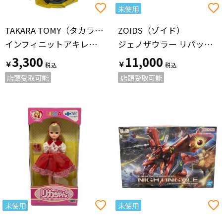
未使用
TAKARA TOMY（タカラトミー）
ZOIDS（ゾイド）
インフィニットアキレス.7. Lp 1D
ジェノザウラー リパッケージVer. プラモデル EZ-026
3,300
11,000
￥
￥
店頭受取可能
店頭受取可能
未使用
未使用