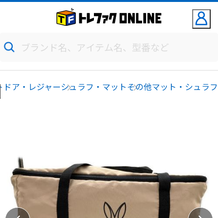
トドア・レジャー
シュラフ・マット
その他マット・シュラ