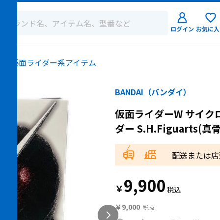
ログイン
お気に入
ログイン
ロー
仮面ライダー系アイテム
新規会員登
BANDAI（バンダイ）
仮面ライダーW サイク
ダー S.H.Figuarts(
配送または店
9,900
￥
￥9,000