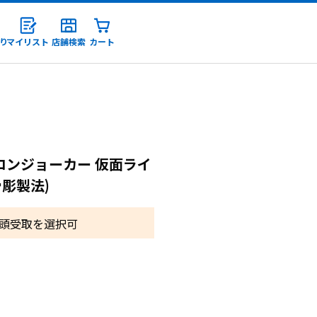
り
マイリスト
店舗検索
カート
録
ロンジョーカー 仮面ライ
真骨彫製法)
頭受取を選択可