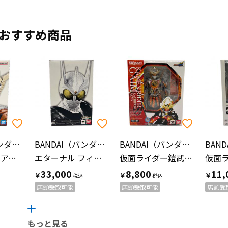
おすすめ商品
BANDAI（バンダイ）
BANDAI（バンダイ）
BANDAI（バンダイ）
鎧武 オレンジアームズ フィギュア S.H.Figuarts 真骨彫製法
エターナル フィギュア S.H.Figuarts（真骨彫製法）
仮面ライダー鎧武 カチドキアームズ 仮面ライダー S.H.Figuarts
33,000
8,800
11,
￥
￥
￥
店頭受取可能
店頭受取可能
店頭受
もっと見る