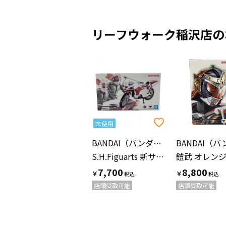
リーフウォーク稲沢店の
未使用
BANDAI（バンダイ）
S.H.Figuarts 新サイクロン号(仮面ライダー) 栄光の昭和ライダーエディション 仮面ライダー
7,700
8,800
￥
￥
店頭受取可能
店頭受取可能