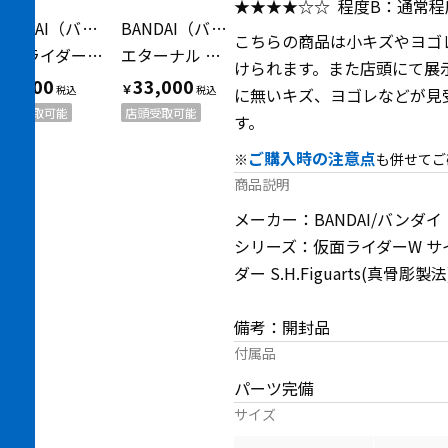
★★★★☆☆
程度B：通常
BANDAI（バンダイ）
BANDAI（バンダイ）
こちらの商品は小キズやヨゴ
仮面ライダー鎧武 フィギュア S.H.Figuarts 真骨頂
エターナル フィギュア S.H.Figuarts（真骨彫製法）
けられます。また店頭にて展
8,800
33,000
￥
￥
に無いキズ、ヨゴレなどが見
店頭受取可能
店頭受取可能
す。
ご購入時の注意点
※
も併せてご
商品説明
メーカー：BANDAI/バンダイ
シリーズ：仮面ライダーW サ
ダー S.H.Figuarts(真骨彫製法
備考：開封品
付属品
パーツ完備
サイズ