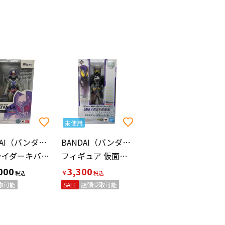
未使用
BANDAI（バンダイ）
BANDAI（バンダイ）
仮面ライダーキバーラ 仮面ライダー S.H.Figuarts
フィギュア 仮面ライダーゼロワン ラストワン賞 仮面ライダー滅 スティングスコーピオン クリアパープルVer S.H.Figuarts
000
3,300
￥
取可能
SALE
店頭受取可能