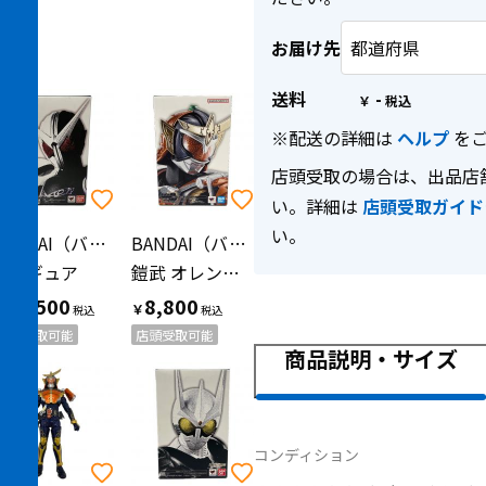
お届け先
送料
-
￥
※配送の詳細は
ヘルプ
をご
店頭受取の場合は、出品店
い。詳細は
店頭受取ガイド
い。
BANDAI（バンダイ）
BANDAI（バンダイ）
フィギュア
鎧武 オレンジアームズ フィギュア S.H.Figuarts 真骨彫製法
16,500
8,800
￥
￥
店頭受取可能
店頭受取可能
商品説明・サイズ
コンディション