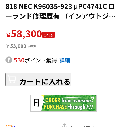
818 NEC K96035-923 μPC4741C ロ
ーランド修理歴有 （インアウトジャ
ック・ガイドブッシュ交換） OverDr
58,300
ive 銀ネジ ODー1 8700 日本製 動作確
￥
SALE
認済み
￥53,000
530
ポイント獲得
詳細
カートに入れる