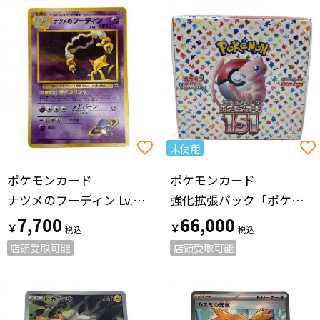
未使用
ポケモンカード
ポケモンカード
ナツメのフーディン Lv.44 ポケモンカード No.46 旧裏面
強化拡張パック「ポケモンカード151」1BOX ポケモンカード SV2a
7,700
66,000
￥
￥
店頭受取可能
店頭受取可能