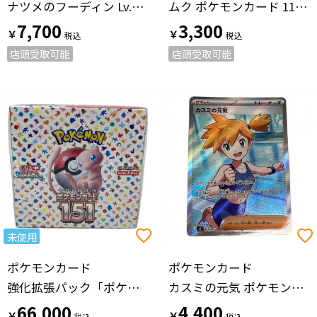
ナツメのフーディン Lv.44 ポケモンカード No.46 旧裏面
ムク ポケモンカード 111/081 SR
7,700
3,300
￥
￥
店頭受取可能
店頭受取可能
未使用
ポケモンカード
ポケモンカード
強化拡張パック「ポケモンカード151」1BOX ポケモンカード SV2a
カスミの元気 ポケモンカード 108/081 SR
66,000
4,400
￥
￥