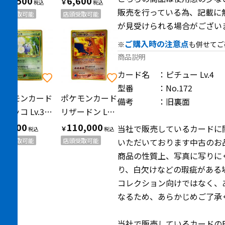
27,500
6,600
￥
￥
販売を行っている為、記載に
店頭受取可能
店頭受取可能
が見受けられる場合がござい
ご購入時の注意点
※
も併せてご
商品説明
カード名 ：ピチュー Lv.4
型番 ：No.172
ポケモンカード
ポケモンカード
備考 ：旧裏面
ワタッコ Lv.35 ポケモンカード No.189 旧裏面
リザードン LV.78 ポケモンカード 旧裏面
3,300
110,000
当社で販売しているカードに
￥
￥
店頭受取可能
店頭受取可能
いただいております中古のお
商品の性質上、写真に写りに
り、白欠けなどの瑕疵がある
コレクション向けではなく、
なるため、あらかじめご了承
当社で販売しているカードの