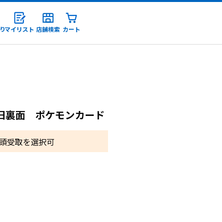
り
マイリスト
店舗検索
カート
録
.4 No.172 旧裏面 ポケモンカード
頭受取を選択可