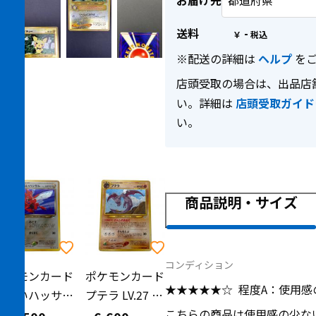
お届け先
送料
-
￥
※配送の詳細は
ヘルプ
をご
店頭受取の場合は、出品店
い。詳細は
店頭受取ガイド
い。
商品説明・サイズ
コンディション
ポケモンカード
ポケモンカード
★★★★★☆
程度A：使用感
わるいハッサム LV.35 ポケモンカード 旧裏面
プテラ LV.27 ポケモンカード 旧裏面
こちらの商品は使用感の少な