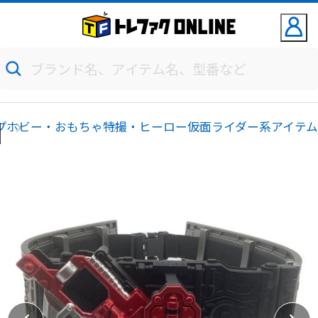
プ
ホビー・おもちゃ
特撮・ヒーロー
仮面ライダー系アイテ