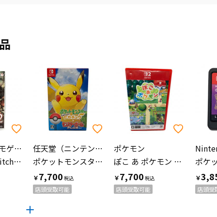
品
コーエーテクモゲームス
任天堂（ニンテンドウ）
ポケモン
Nintendo Switch用ソフト
ポケットモンスター Let's Go! ピカチュウ モンスターボール Plusセット Nintendo Switch用ソフト CERO A (全年齢対象)
ぽこ あ ポケモン Nintendo Switch2用ソフト CERO A (全年齢対象)
7,700
7,700
3,8
￥
￥
￥
店頭受取可能
店頭受取可能
店頭受