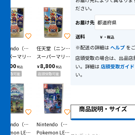
お届け先によって異なりま
ださい。
お届け先
送料
-
￥
※配送の詳細は
ヘルプ
をご
Nintendo（ニンテンドー）
任天堂（ニンテンドウ）
スーパーマリオ 3Dコレクション/Switch/HACPAVP3A/A 全年齢対象 Nintendo Switch用ソフト CERO A (全年齢対象)
スーパーマリオ 3Dコレクション/Switch/HACPAVP3A/A 全年齢対象 Nintendo Switch用ソフト CERO A (全年齢対象)
店頭受取の場合は、出品店
9,900
8,800
い。詳細は
店頭受取ガイド
￥
￥
い。
店頭受取可能
店頭受取可能
商品説明・サイズ
Nintendo（ニンテンドー）
Nintendo（ニンテンドー）
Pokemon LEGENDS アルセウス/Switch/HACPAW7KA/A 全年齢対象 Nintendo Switch用ソフト CERO A (全年齢対象)
Pokemon LEGENDS Z-A/Switch/HACPALZLA/A 全年齢対象 Nintendo Switch用ソフト CERO A (全年齢対象)