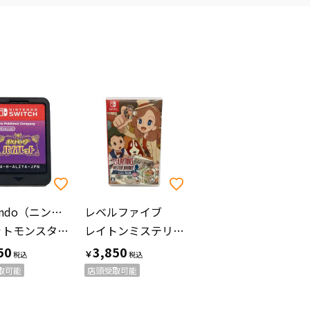
Nintendo（ニンテンドー）
レベルファイブ
ポケットモンスターバイオレット Nintendo Switch用ソフト CERO A (全年齢対象)
レイトンミステリージャーニーカトリーエイルと大富豪の陰謀DX Nintendo Switch用ソフト CERO A (全年齢対象)
50
3,850
￥
取可能
店頭受取可能