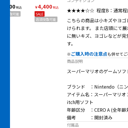
コンディション
3,300
4,400
￥
￥
★★★★☆☆
程度B：通常
店頭受取可能
SALE
店頭受取可能
こちらの商品は小キズやヨゴ
けられます。 また店頭にて
に無いキズ、ヨゴレなどが見
す。
ご購入時の注意点
※
も併せてご
商品説明
スーパーマリオのゲームソフ
ブランド ：Nintendo（
アイテム名：スーパーマリオ 3D
itch用ソフト
年齢区分 ：CERO A (全年齢
備考 ：開封済み
付属品