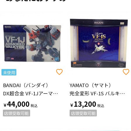
未使用
BANDAI（バンダイ）
YAMATO（ヤマト）
DX超合金 VF-1Jアーマードバルキリー(一条輝機) プラモデル
完全変形 VF-1S バルキリー ロイ・フォッカー機
44,000
13,200
￥
￥
店頭受取可能
店頭受取可能