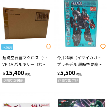
未使用
超時空要塞マクロス（チョウジクウヨウサイマクロス）
今井科学（イマイカガク）
VF-1A バルキリー（柿崎速雄機） フィギュア HI-METAL R
プラモデル 超時空要塞マクロス 重バトロイド（スカル1）VF-1Sアーマード・バルキリー
15,400
5,500
￥
￥
店頭受取可能
店頭受取可能