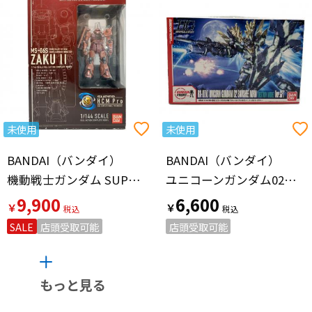
未使用
未使用
BANDAI（バンダイ）
BANDAI（バンダイ）
機動戦士ガンダム SUPER HCM-Pro シャア専用ザク MS-06S フィギュア μ
ユニコーンガンダム02バンシィノルンバージョンGFT ガンプラ
9,900
6,600
￥
￥
SALE
店頭受取可能
店頭受取可能
もっと見る