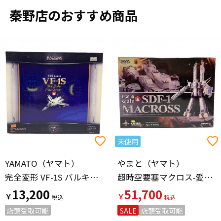
秦野店のおすすめ商品
未使用
YAMATO（ヤマト）
やまと（ヤマト）
完全変形 VF-1S バルキリー ロイ・フォッカー機
超時空要塞マクロス-愛・おぼえていますか- 1/3000 完全変形 SDF-1 マクロス フィギュア
13,200
51,700
￥
￥
店頭受取可能
SALE
店頭受取可能