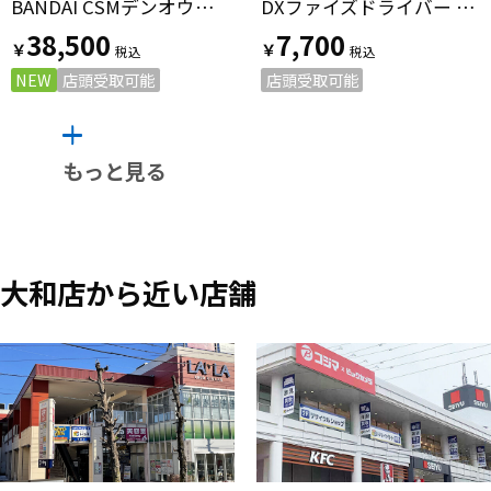
BANDAI CSMデンオウベルト＆ケータロスver.2 仮面ライダー BANDAI OFFICIAL TOY SHOP限定
DXファイズドライバー LIMITED CLEAR EDITION 仮面ライダー
38,500
7,700
￥
￥
NEW
店頭受取可能
店頭受取可能
もっと見る
大和店から近い店舗