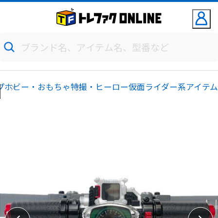
プ
ホビー・おもちゃ
特撮・ヒーロー
仮面ライダー系アイテ