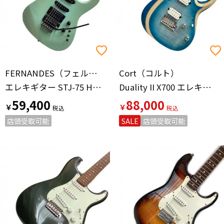
FERNANDES（フェルナンデス）
Cort（コルト）
エレキギター STJ-75 HEADCRASHERトレモロGOTOHペグ 初期型
Duality II X700 エレキギター
59,400
88,000
￥
￥
店頭受取可能
SALE
店頭受取可能