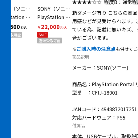
★★★★☆☆
程度B：通常
SONY（ソニー）
SONY（ソニー）
箱ダメージ有り こちらの商
PlayStation Portal リモートプレーヤー CFIJ-18000
PlayStation Portal リモートプレーヤー
用感などが見受けられます。
27,500
22,000
￥
￥
ている為、記載に無いキズ、
店頭受取可能
SALE
合がございます。
店頭受取可能
ご購入時の注意点
※
も併せてご
商品説明
メーカー：SONY(ソニー)
商品名：PlayStation Por
型番 ：CFIJ-18001
JANコード：4948872017251
対応ハードウェア：PS5
付属品
本体、USBケーブル、取扱説