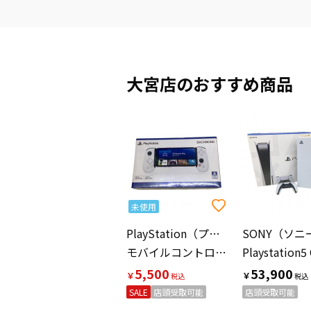
大宮店のおすすめ商品
未使用
PlayStation（プレイステーション）
SONY（ソニ
モバイルコントローラー BACKBONE
5,500
53,900
￥
￥
SALE
店頭受取可能
店頭受取可能