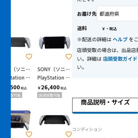
お届け先
送料
-
￥
※配送の詳細は
ヘルプ
をご
店頭受取の場合は、出品店
い。詳細は
店頭受取ガイド
い。
SONY（ソニー）
SONY（ソニー）
PlayStation Poetal リモートプレーヤー CFIJ-18000
PlayStation Portal リモートプレーヤー CFIJ-18000
27,500
26,400
￥
￥
店頭受取可能
店頭受取可能
商品説明・サイズ
コンディション