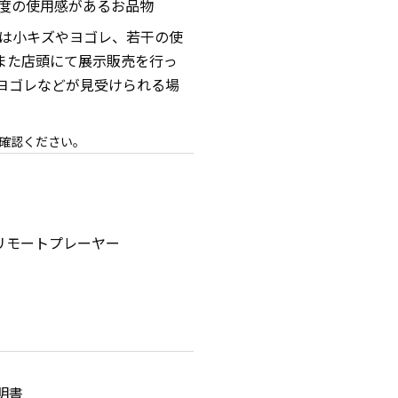
程度の使用感があるお品物
品は小キズやヨゴレ、若干の使
また店頭にて展示販売を行っ
ヨゴレなどが見受けられる場
確認ください。
tal リモートプレーヤー
明書