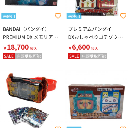
未使用
未使用
BANDAI（バンダイ）
プレミアムバンダイ
PREMIUM DX メモリアルガッチャーイグナイター 仮面ライダーガッチャード
DXおしゃべりゴチゾウセット01&02セット 「仮面ライダーガヴ」 プレミアムバンダイ限定
18,700
6,600
￥
￥
SALE
店頭受取可能
SALE
店頭受取可能