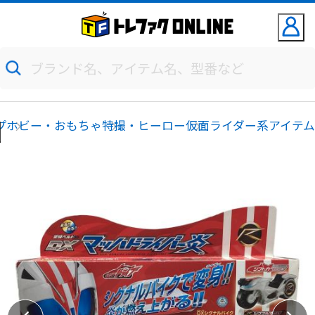
プ
ホビー・おもちゃ
特撮・ヒーロー
仮面ライダー系アイテ