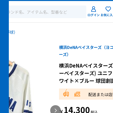
ログイン
お気に入
ログイン
ム（野球）
新規会員登
横浜DeNAベイスターズ（ヨ
ーズ）
横浜DeNAベイスターズ
ーベイスターズ) ユニフォー
ワイト×ブルー 球団創
配送または店
14,300
￥