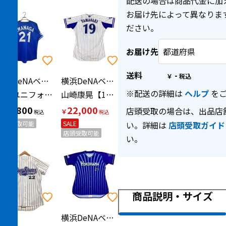
配送の場合は商品代金に加
お届け先によって異なりま
ださい。
お届け先
送料
-
￥
横浜DeNAベイスターズ（ヨコハマディーエヌエーベイスターズ）
横浜DeNAベイスターズ（ヨコハマディーエヌエーベイスターズ）
※配送の詳細は
ヘルプ
をご
復刻ユニフォーム 応援グッズ ノーヒットノーランワッペン付き SIZE L ブルー
山崎康晃【19】 2015年 プロ仕様モデル
19,800
22,000
店頭受取の場合は、出品店
￥
￥
店頭受取可能
SALE
い。詳細は
店頭受取ガイド
店頭受取可能
い。
商品説明・サイズ
横浜DeNAベイスターズ（ヨコハマディーエヌエーベイスターズ）