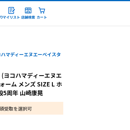
り
マイリスト
店舗検索
カート
録
コハマディーエヌエーベイスタ
 (ヨコハマディーエヌエ
ム メンズ SIZE L ホ
設5周年 山崎康晃
頭受取を選択可