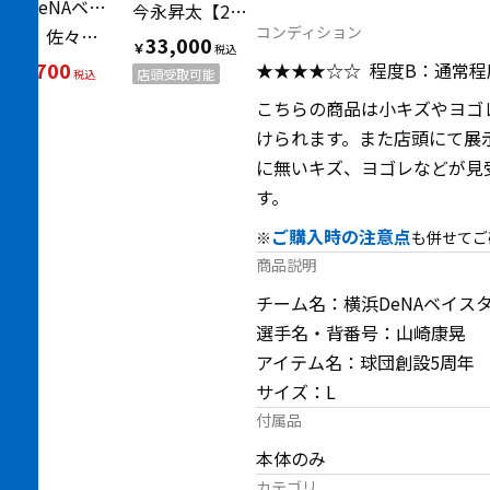
横浜DeNAベイスターズ（ヨコハマディーエヌエーベイスターズ）
今永昇太【21】2021年ビジター
コンディション
【22】佐々木 主浩1997年ホームプロ仕様ユニフォーム
33,000
￥
29,700
★★★★☆☆
程度B：通常
￥
店頭受取可能
SALE
こちらの商品は小キズやヨゴ
けられます。また店頭にて展
に無いキズ、ヨゴレなどが見
す。
ご購入時の注意点
※
も併せてご
商品説明
チーム名：横浜DeNAベイス
選手名・背番号：山崎康晃
アイテム名：球団創設5周年
サイズ：L
付属品
本体のみ
カテゴリ