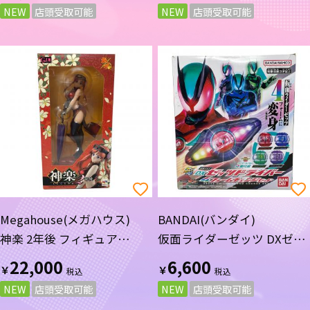
NEW
店頭受取可能
NEW
店頭受取可能
Megahouse(メガハウス)
BANDAI(バンダイ)
神楽 2年後 フィギュア
仮面ライダーゼッツ DXゼッ
G.E.M. SERIES 銀魂 (ギンタ
ツドライバー 4フォームチェ
22,000
6,600
￥
￥
マ)
ンジセット
NEW
店頭受取可能
NEW
店頭受取可能