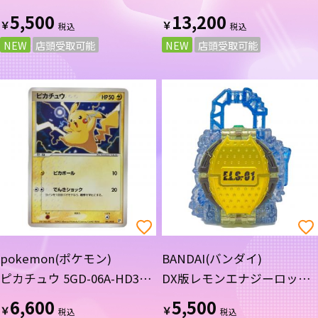
試練のその先へ フィギュア
MASTERLISE A賞 一番くじ
5,500
13,200
￥
￥
一番くじ
NEW
店頭受取可能
NEW
店頭受取可能
pokemon(ポケモン)
BANDAI(バンダイ)
ピカチュウ 5GD-06A-HD3
DX版レモンエナジーロック
001/015 ポケモンカード
シード 仮面ライダー
6,600
5,500
￥
￥