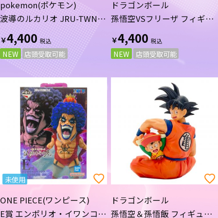
pokemon(ポケモン)
ドラゴンボール
波導のルカリオ JRU-TWN-
孫悟空VSフリーザ フィギュ
TRG 012/020 ポケモンカー
ア DRAGON HISTORY C賞
4,400
4,400
￥
￥
ド
一番くじ
NEW
店頭受取可能
NEW
店頭受取可能
未使用
ONE PIECE(ワンピース)
ドラゴンボール
E賞 エンポリオ・イワンコフ
孫悟空＆孫悟飯 フィギュア