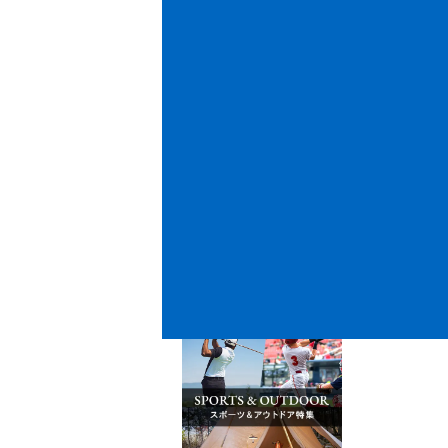
店舗
貨
文房具・オフィス用品
工具・バイク・カー用
特集ピックアップ
品
お酒
その他
ファッション