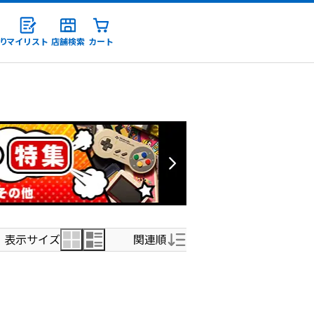
り
マイリスト
店舗検索
カート
録
表示サイズ
関連順
関連順