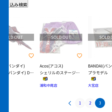
絞り込み検索
SOLD OUT
SOLD OUT
SOLD 
DAI(バンダイ)
Acos(アコス)
BANDAI(バ
BANDAI (バンダイ) DX超合金 VF-27ｒルシファー スーパーパーツセット
シェリルのステージ衣装(ライオン) コスプレグッズ
プラモデル
部店
浦和中尾店
大宮店
1
2
3