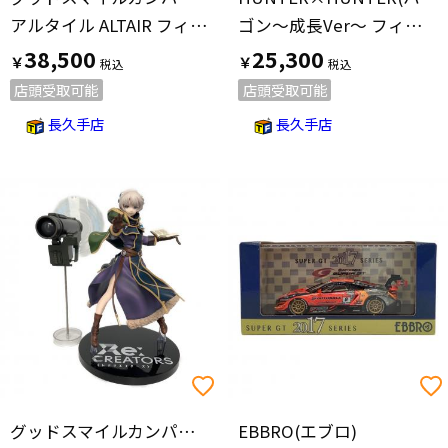
アルタイル ALTAIR フィギュア COMPANY 森羅万象 HOLOPSICON
ゴン～成長Ver～ フィギュア MASTERLISE EXTRA
38,500
25,300
￥
￥
店頭受取可能
店頭受取可能
長久手店
長久手店
グッドスマイルカンパニー
EBBRO(エブロ)