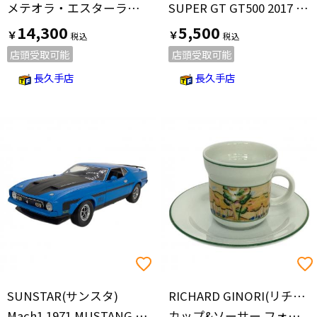
メテオラ・エスターライヒ 万理の探究者 現界
SUPER GT GT500 2017 ARTA NSX-GT NO8 モデルカー
14,300
5,500
￥
￥
店頭受取可能
店頭受取可能
長久手店
長久手店
SUNSTAR(サンスタ)
RICHARD GINORI(リチャードジノリ)
Mach1 1971 MUSTANG 351 RAM AIR モデルカー 1/18 ブルー
カップ&ソーサー フォーヴ