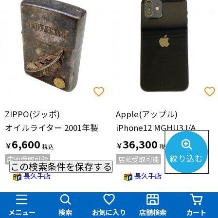
ZIPPO(ジッポ)
Apple(アップル)
オイルライター 2001年製
iPhone12 MGHU3J/A
6,600
36,300
￥
￥
絞り込む
店頭受取可能
店頭受取可能
この検索条件を保存する
長久手店
長久手店
メニュー
検索
お気に入り
店舗検索
カート