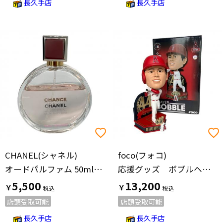
長久手店
長久手店
CHANEL(シャネル)
foco(フォコ)
オードパルファム 50ml 残量50%-80% チャンス オー タンドゥル
応援グッズ ボブルヘッド 大谷翔平 2023アメリカンリーグ
5,500
13,200
￥
￥
店頭受取可能
店頭受取可能
長久手店
長久手店