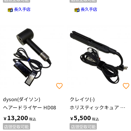
長久手店
長久手店
dyson(ダイソン)
クレイツ(-)
ヘアードライヤー HD08
ホリスティックキュア マグネットヘアプロ ストレートアイロン HCS-G03DG
13,200
5,500
￥
￥
店頭受取可能
店頭受取可能