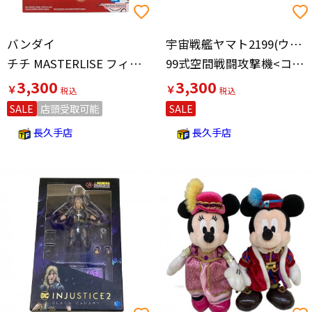
バンダイ
宇宙戦艦ヤマト2199(ウチュウセンカンヤマト2199)
チチ MASTERLISE フィギュア 一番くじ B賞
99式空間戦闘攻撃機<コスモファルコン>
3,300
3,300
￥
￥
SALE
店頭受取可能
SALE
長久手店
長久手店