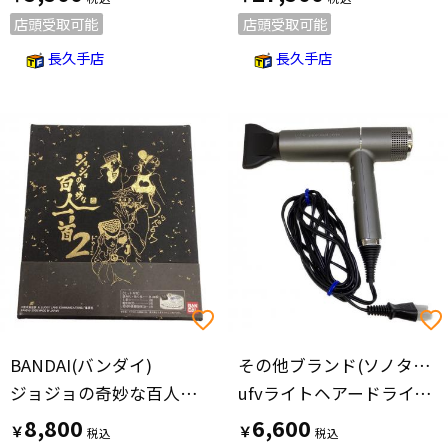
店頭受取可能
店頭受取可能
長久手店
長久手店
BANDAI(バンダイ)
その他ブランド(ソノタブランド)
ジョジョの奇妙な百人一首2 キャラクターグッズ ②
ufvライトヘアードライヤー bh-D1200
8,800
6,600
￥
￥