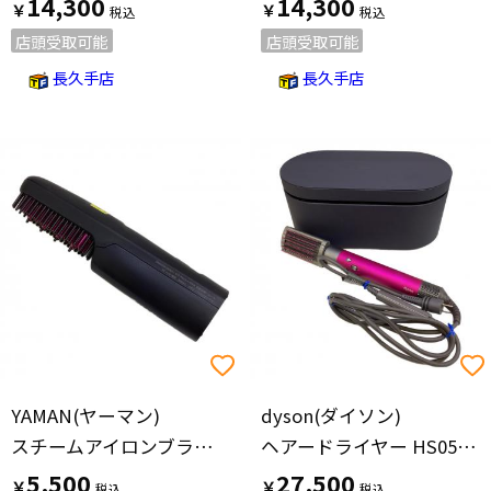
14,300
14,300
￥
￥
店頭受取可能
店頭受取可能
長久手店
長久手店
YAMAN(ヤーマン)
dyson(ダイソン)
スチームアイロンブラシ YJHB5B 2024年製
ヘアードライヤー HS05 S9P-JP-RHA2079A
5,500
27,500
￥
￥