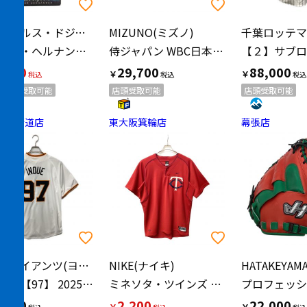
ロサンゼルス・ドジャース
MIZUNO(ミズノ)
エンリケ・ヘルナンデス
侍ジャパン WBC日本代表モデル 軟式グローブ ブラック×ホワイト
,000
29,700
88,000
￥
￥
店頭受取可能
店頭受取可能
店頭受取可能
甲州街道店
東大阪箕輪店
幕張店
用
読売ジャイアンツ(ヨミウリジャイアンツ)
NIKE(ナイキ)
井上温大【97】 2025年ホーム 優勝ワッペン付 SIZE M ホワイト
ミネソタ・ツインズ 応援グッズ SIZE XXL レッド NIKE 【23】 ユニフォーム
,500
2,200
22,000
￥
￥