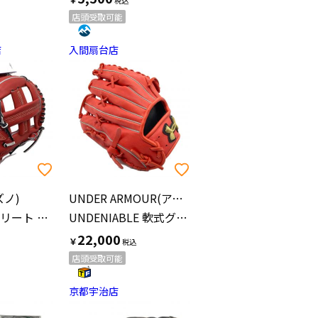
店頭受取可能
店
入間扇台店
ズノ)
UNDER ARMOUR(アンダーアーマー)
グローバルエリート H Selection03
UNDENIABLE 軟式グローブ 1357696 レッド
22,000
￥
店頭受取可能
京都宇治店