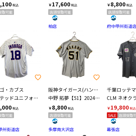
,100
17,600
8,800
￥
￥
受取可能
店頭受取可能
店頭受取可能
柏店
府中甲州街道
ゴ・カブス
阪神タイガース(ハンシンタイガース)
リミテッドユニフォーム 応援グッズ LM25-EJHO 【18】今永 昇太 SIZE L ホワイト×ブルー
中野 拓夢【51】2024年ビジター ユニフォーム SIZE O グレー
,000
8,800
19,800
￥
￥
受取可能
店頭受取可能
SALE
店頭受取
甲州街道店
多摩南大沢店
幕張店