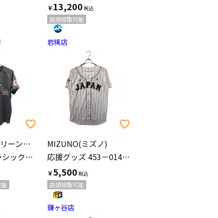
13,200
￥
店頭受取可能
店
岩槻店
千葉ロッテマリーンズ(チバロッテマリーンズ)
MIZUNO(ミズノ)
CLM ネオクラシックモデル 2024 レプリカ【17】佐々木朗希
応援グッズ 453－0140722 ホワイト
5,500
￥
可能
店頭受取可能
鎌ヶ谷店