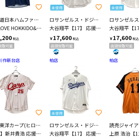
未使用
未使用
北海道日本ハムファイターズ(ホッカイドウニッポンハムファイターズ)
ロサンゼルス・ドジャース
WE LOVE HOKKIDO&FIGHTERS 応援グッズ 受注販売品 ブルー
大谷翔平【17】 応援グッズ T770-LDWH SIZE L ホワイト ロサンゼルス・ドジャース ユニフォーム
,200
17,600
17,600
￥
￥
受取可能
店頭受取可能
店頭受取可能
川作新台店
柏店
柏店
未使用
広島東洋カープ(ヒロシマトウヨウカープ)
ロサンゼルス・ドジャース
【25】新井貴浩 応援グッズ 歴代ユニフォーム 2002年～2008年 Mサイズ ホワイト×レッド
大谷翔平【17】 応援グッズ T770-LDWH SIZE L ホワイト