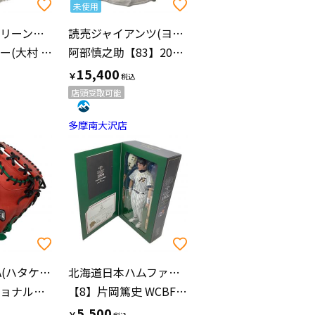
未使用
千葉ロッテマリーンズ(チバロッテマリーンズ)
読売ジャイアンツ(ヨミウリジャイアンツ)
【２】サブロー(大村 三郎) 2000年選手支給ユニフォーム
阿部慎之助【83】2025年ホーム 優勝ワッペン付 SIZE L ホワイト
15,400
￥
店頭受取可能
多摩南大沢店
HATAKEYAMA(ハタケヤマ)
北海道日本ハムファイターズ(ホッカイドウニッポンハムファイターズ)
プロフェッショナルモデル 軟式グローブ PRO-M62 甲斐モデル SIZE 26cm レッド×グリーン
【8】片岡篤史 WCBF公認 スタジアム・レジェンズ 1000体限定
5,500
￥