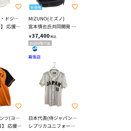
未使用
ロサンゼルス・ドジャース
MIZUNO(ミズノ)
大谷翔平【17】 応援グッズ T770-LDWH SIZE M ホワイト レプリカユニフォーム
宮本慎也氏共同開発 BSSショップ限定 ミズノプロ 軟式グローブ
37,400
￥
店頭受取可能
幕張店
読売ジャイアンツ(ヨミウリジャイアンツ)
日本代表(侍ジャパン)(ニホンダイヒョウ(サムライジャパン))
上原 浩治【11】 応援グッズ 橙魂ユニフォーム2018 XLサイズ ブラック×オレンジ
レプリカユニフォーム WBC 2023 【10】甲斐拓也 応援グッズ 12JCAU9008 SIZE L ホワイト