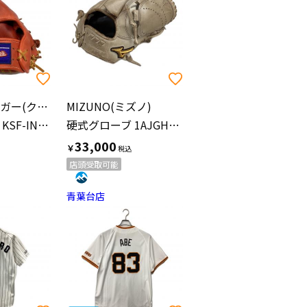
久保田スラッガー(クボタスラッガー)
MIZUNO(ミズノ)
軟式グローブ KSF-INB 約31cm オレンジ
硬式グローブ 1AJGH26211 2022年モデル アイボリー
33,000
￥
店頭受取可能
青葉台店