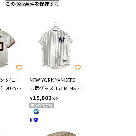
この検索条件を保存する
価格の安い順
価格の高い順
読売ジャイアンツ(ヨミウリジャイアンツ)
NEW YORK YANKEES(ニューヨークヤンキース)
戸郷翔征【20】2025年ホーム 優勝ワッペン付 SIZE XS ホワイト
応援グッズ T7LM-NKHO 【99】 XLサイズ ホワイト
19,800
￥
店頭受取可能
柏店