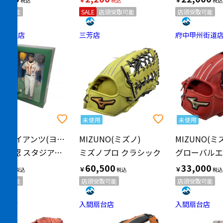
受取可能
SALE
店頭受取可能
店頭受取可能
南大沢店
三芳店
府中甲州街道
未使用
未使用
読売ジャイアンツ(ヨミウリジャイアンツ)
MIZUNO(ミズノ)
MIZUNO(ミ
WCBF公認 スタジアム・レジェンズ 2000体限定【19】上原浩治
ミズノプロ クラシック
500
60,500
33,000
￥
￥
受取可能
店頭受取可能
店頭受取可能
扇台店
入間扇台店
入間扇台店