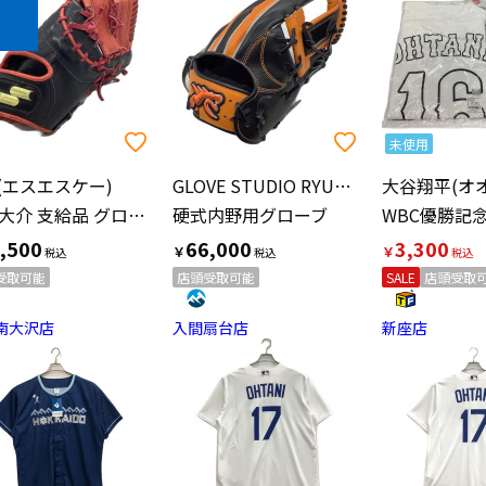
未使用
K(エスエスケー)
GLOVE STUDIO RYU(グローブ スタジオ リュウ)
元木大介 支給品 グローブ レッド×ブラック
硬式内野用グローブ
,500
66,000
3,300
￥
￥
受取可能
店頭受取可能
SALE
店頭受取
南大沢店
入間扇台店
新座店