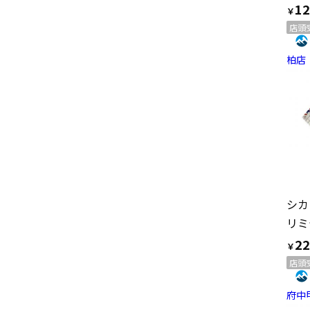
12
￥
店頭
柏店
シカ
22
￥
店頭
府中