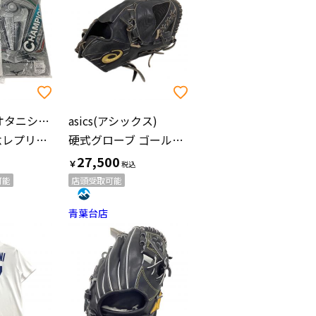
大谷翔平(オオタニショウヘイ)
asics(アシックス)
WBC優勝記念レプリカTシャツ/オーセンティックT 2枚セット
硬式グローブ ゴールドステージ 投手用
27,500
￥
可能
店頭受取可能
青葉台店