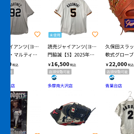
用
未使用
読売ジャイアンツ(ヨミウリジャイアンツ)
読売ジャイアンツ(ヨミウリジャイアンツ)
ライデル・マルティネス【92】2025年ビジター 優勝ワッペン付 SIZE 2XL グレー
門脇誠【5】2025年ホーム 優勝ワッペン付 SIZE 2XL ホワイト
,500
16,500
22,000
￥
￥
受取可能
店頭受取可能
店頭受取可能
南大沢店
多摩南大沢店
青葉台店