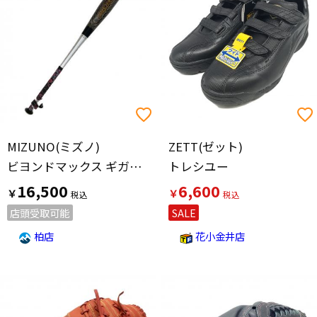
価格の高い順
MIZUNO(ミズノ)
ZETT(ゼット)
ビヨンドマックス ギガキング02 軟式バット 1CJBR142 85cm/6.9cmDIA ブラック
トレシユー
16,500
6,600
￥
￥
店頭受取可能
SALE
柏店
花小金井店