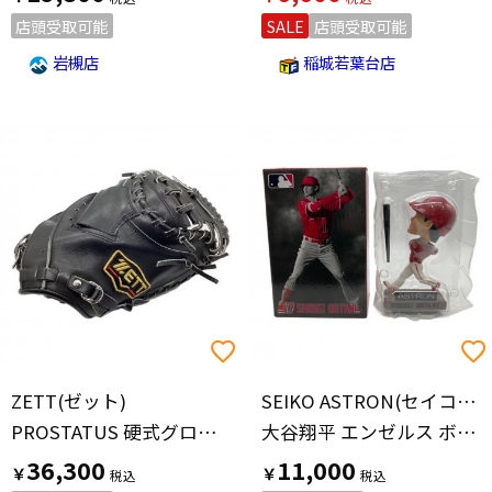
店頭受取可能
SALE
店頭受取可能
岩槻店
稲城若葉台店
ZETT(ゼット)
SEIKO ASTRON(セイコー アストロン)
PROSTATUS 硬式グローブ BPROCM52 約30cm ブラック
大谷翔平 エンゼルス ボブルヘッド
36,300
11,000
￥
￥