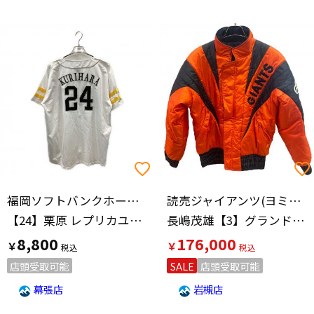
福岡ソフトバンクホークス(フクオカソフトバンクホークス)
読売ジャイアンツ(ヨミウリジャイアンツ)
【24】栗原 レプリカユニフォーム
長嶋茂雄【3】グランドコートプロ仕様モデル Mr.JUNKO asics
8,800
176,000
￥
￥
店頭受取可能
SALE
店頭受取可能
幕張店
岩槻店