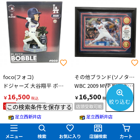
foco(フォコ)
その他ブランド(ソノタブランド)
ドジャーズ 大谷翔平 ボブルヘッド
WBC 2009 MVP 松坂大輔 DAISUKE MATSUZAKA 日本代表(侍ジャパン)
16,500
16,500
￥
￥
絞り込む
この検索条件を保存する
SALE
店頭受取可能
店頭受取可能
足立西新井店
足立西新井店
メニュー
検索
お気に入り
店舗検索
カート