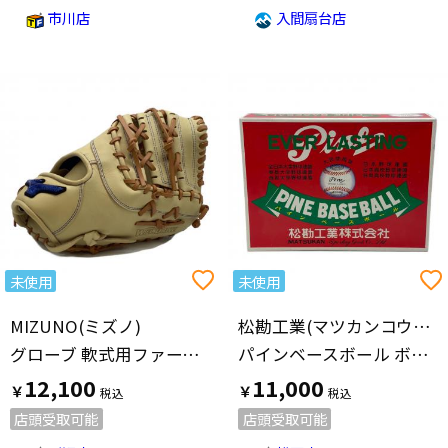
市川店
入間扇台店
未使用
未使用
MIZUNO(ミズノ)
松勘工業(マツカンコウギョウ)
グローブ 軟式用ファーストミット ウィルドライブ ブロンド×コルク 1AJFR14900
パインベースボール ボール 1箱(12球入)
12,100
11,000
￥
￥
店頭受取可能
店頭受取可能