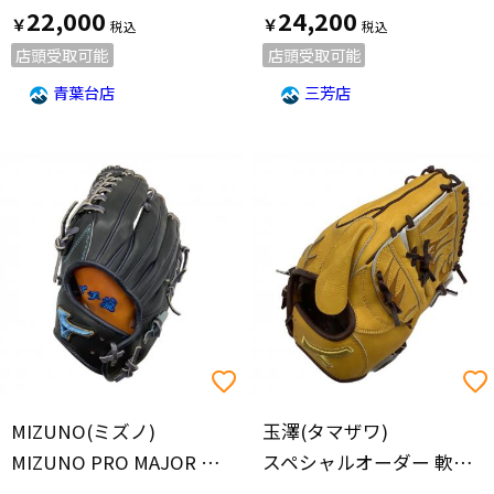
22,000
24,200
￥
￥
店頭受取可能
店頭受取可能
青葉台店
三芳店
MIZUNO(ミズノ)
玉澤(タマザワ)
MIZUNO PRO MAJOR QUALITY ORDER 硬式グローブ ケース付・HAGA JAPAN @ 約32㎝ ネイビー
スペシャルオーダー 軟式グローブ ゴリラクリニック 箭内モデル @ 約29cm イエロー×ブラウン