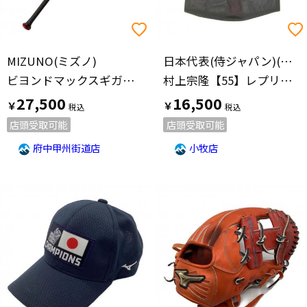
MIZUNO(ミズノ)
日本代表(侍ジャパン)(ニホンダイヒョウ(サムライジャパン))
ビヨンドマックスギガキング
村上宗隆【55】レプリカ 日本代表(侍ジャパン)
27,500
16,500
￥
￥
店頭受取可能
店頭受取可能
府中甲州街道店
小牧店