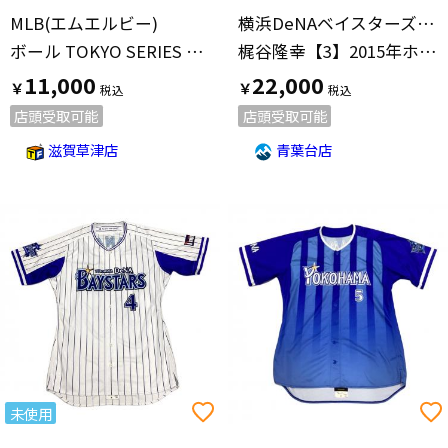
MLB(エムエルビー)
横浜DeNAベイスターズ(ヨコハマディーエヌエーベイスターズ)
ボール TOKYO SERIES 2025
梶谷隆幸【3】2015年ホーム
11,000
22,000
￥
￥
店頭受取可能
店頭受取可能
滋賀草津店
青葉台店
未使用