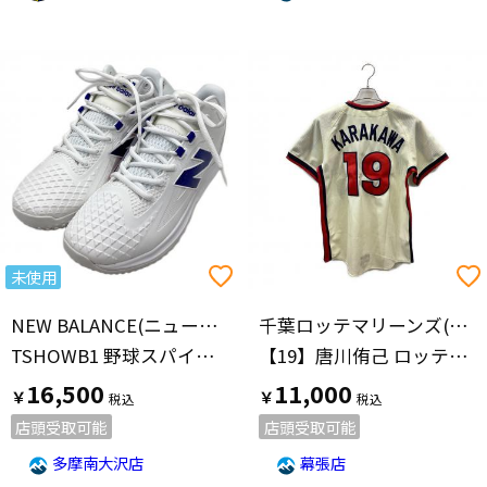
未使用
NEW BALANCE(ニューバランス)
千葉ロッテマリーンズ(チバロッテマリーンズ)
TSHOWB1 野球スパイク FuelCell Ohtani 1 Trainer メンズ SIZE 27.5cm ホワイト
【19】唐川侑己 ロッテオリオンズ復刻ユニフォーム
16,500
11,000
￥
￥
店頭受取可能
店頭受取可能
多摩南大沢店
幕張店