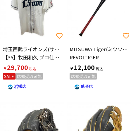
埼玉西武ライオンズ(サイタマセイブライオンズ)
MITSUWA Tiger(ミツワタイガー)
【35】牧田和久 プロ仕様モデル・実使用モデル
REVOLTIGER
29,700
12,100
￥
￥
SALE
店頭受取可能
店頭受取可能
岩槻店
幕張店