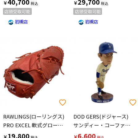
40,700
29,700
￥
￥
店頭受取可能
店頭受取可能
岩槻店
岩槻店
RAWLINGS(ローリングス)
DOD GERS(ドジャース)
PRO EXCEL 軟式グローブ GR2HEA15MG 29cm レッド
サンディー・コーファックス ボブルヘッド
19,800
6,600
￥
￥