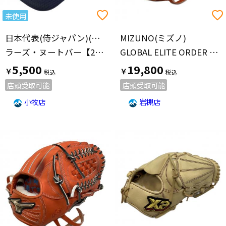
未使用
日本代表(侍ジャパン)(ニホンダイヒョウ(サムライジャパン))
MIZUNO(ミズノ)
ラーズ・ヌートバー【23】2023年WBC優勝記念キャップ 日本代表(侍ジャパン)
GLOBAL ELITE ORDER 耕作印 グローバルエリート オーダー
5,500
19,800
￥
￥
店頭受取可能
店頭受取可能
小牧店
岩槻店