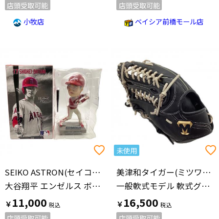
店頭受取可能
店頭受取可能
小牧店
ベイシア前橋モール店
未使用
SEIKO ASTRON(セイコー アストロン)
美津和タイガー(ミツワタイガー)
大谷翔平 エンゼルス ボブルヘッド 5Xシリーズデビュー
一般軟式モデル 軟式グローブ RGT20FWM0F-207H ブラック
11,000
16,500
￥
￥
店頭受取可能
店頭受取可能