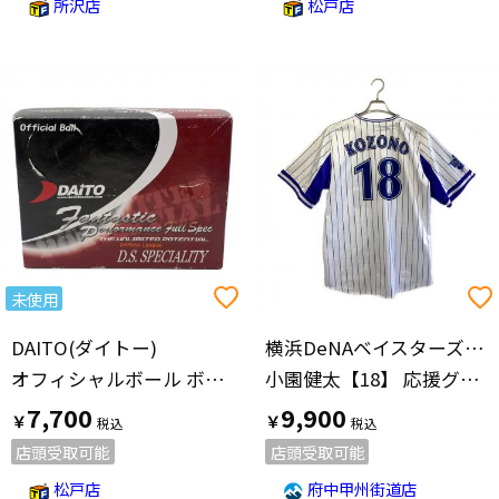
所沢店
松戸店
未使用
DAITO(ダイトー)
横浜DeNAベイスターズ(ヨコハマディーエヌエーベイスターズ)
オフィシャルボール ボール 1箱(12球入)
小園健太【18】 応援グッズ ハイクオリティーレプリカユニフォーム SIZE O ホワイト×ブルー
7,700
9,900
￥
￥
店頭受取可能
店頭受取可能
松戸店
府中甲州街道店