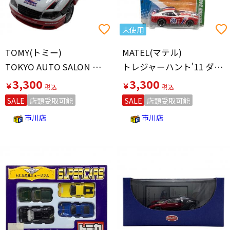
未使用
TOMY(トミー)
MATEL(マテル)
TOKYO AUTO SALON トミカ LOTTO6 ホンダ オデッセイ KENWOOD トミカ
トレジャーハント'11 ダットサン240Z ミニカー
3,300
3,300
￥
￥
SALE
店頭受取可能
SALE
店頭受取可能
市川店
市川店