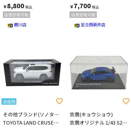
8,800
7,700
￥
￥
店頭受取可能
店頭受取可能
鶴川店
足立西新井店
未使用
その他ブランド(ソノタブランド)
京商(キョウショウ)
TOYOTA LAND CRUSER ダイキャストカー
京商オリジナル 1/43 S207 NBR チャレンジパッケージ (ブルー) 限定500個 [No.KSR43121BL] モデルカー