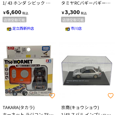
1/ 43 ホンダ シビック タイプR 無限 (ホワイト)(KSR43123W)ミニカー モデルカー
タミヤRCバギーバギーチャンプ ラジコン TS-08 Q-STEER
6,600
3,300
￥
￥
店頭受取可能
店頭受取可能
足立西新井店
市川店
TAKARA(タカラ)
京商(キョウショウ)
ホーネット ラジコン TS-03 Q-STEER
1/43 スバル インプレッサ S201 (シルバー) 完成品ミニカー KSR43117S モデルカー