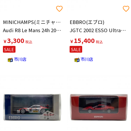
MINICHAMPS(ミニチャンプス)
EBBRO(エブロ)
Audi R8 Le Mans 24h 2004 Winners
JGTC 2002 ESSO Ultraflo SUPRA BRIDGESTONE #6(ブルー×ホワイト) 「RACING CAR COLLECTION」
3,300
15,400
￥
￥
SALE
SALE
市川店
市川店