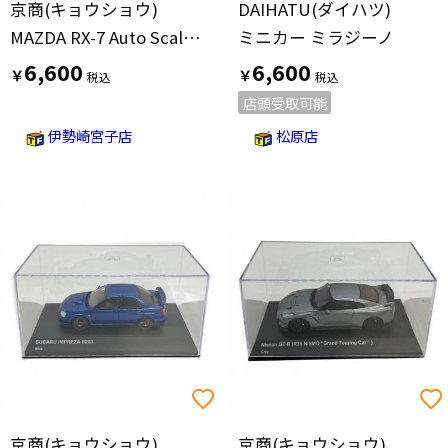
京商(キョウショウ)
DAIHATU(ダイハツ)
MAZDA RX-7 Auto Scale モデルカー 頭文字D 高橋涼介
ミニカー ミラジーノ
6,600
6,600
￥
￥
店頭受取可能
伊勢崎宮子店
松原店
京商(キョウショウ)
京商(キョウショウ)