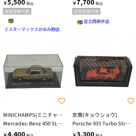
5,500
7,700
￥
￥
店頭受取可能
店頭受取可能
足立西新井店
ミスターマックスおゆみ野店
MINICHAMPS(ミニチャンプス)
京商(キョウショウ)
Mercedes-Benz 450 SLC ダイキャストカー 1/43 MINICHAMPS
Porsche 935 Turbo Street 1978 orange Pcs 1 of 300 ミニカー TOP Collection MODEL・1/43 KYOSHO EXCLUSIVE MODEL 京商
4,400
3,300
￥
￥