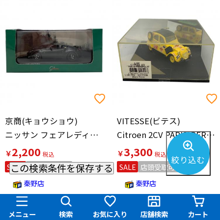
京商(キョウショウ)
VITESSE(ビテス)
ニッサン フェアレディZ Z34 ニュルブルクリンク テストカー
Citroen 2CV PARIS-PERSEPOLIS ミニカー
2,200
3,300
￥
￥
絞り込む
この検索条件を保存する
SALE
店頭受取可能
SALE
店頭受取可能
秦野店
秦野店
メニュー
検索
お気に入り
店舗検索
カート