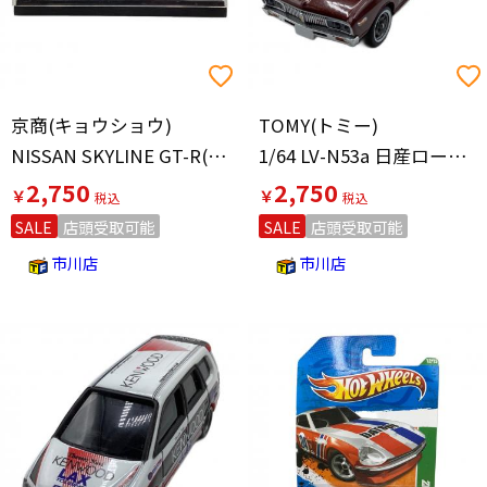
京商(キョウショウ)
TOMY(トミー)
NISSAN SKYLINE GT-R(BCNR33) Fuji Speedway Pace car ダイキャストカー
1/64 LV-N53a 日産ローレル 2000SGX(茶) トミカ トミカリミテッド ヴィンテージ/NEO
2,750
2,750
￥
￥
SALE
店頭受取可能
SALE
店頭受取可能
市川店
市川店