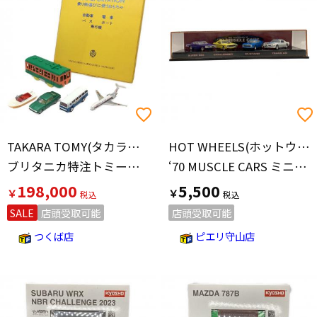
価格の高い順
TAKARA TOMY(タカラトミー)
HOT WHEELS(ホットウィール)
ブリタニカ特注トミーセット TRANSPORTATION 乗り物遊びに使うおもちゃ 自動車 電車 バス ボート 飛行機 TOMY(トミー)
‘70 MUSCLE CARS ミニカー
198,000
5,500
￥
￥
SALE
店頭受取可能
店頭受取可能
つくば店
ピエリ守山店