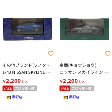
その他ブランド(ソノタブランド)
京商(キョウショウ)
1/43 NISSAN SKYLINE GT-R R34 V.SPEC
ニッサン スカイライン GT-R R34 スペックV ニュルブルクリンク テストカー
2,200
2,200
￥
￥
SALE
店頭受取可能
SALE
店頭受取可能
秦野店
秦野店