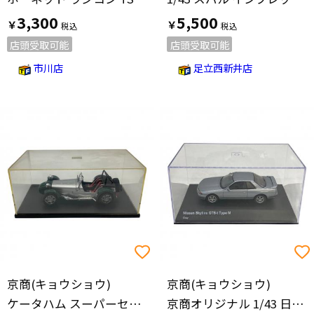
3,300
5,500
￥
￥
店頭受取可能
店頭受取可能
市川店
足立西新井店
京商(キョウショウ)
京商(キョウショウ)
ケータハム スーパーセブン モデルカー 1/18スケール グリーン
京商オリジナル 1/43 日産 スカイライン (HCR32) GTS-t タイプM (レッド) [No.KSR43130R] モデルカー