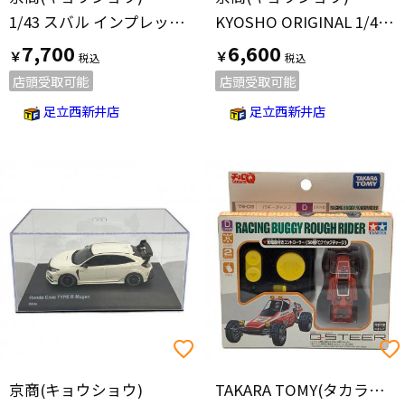
1/43 スバル インプレッサ S203 (ブルー) [No.KSR43115BL] モデルカー
KYOSHO ORIGINAL 1/43 日産 GT-R R35 ニスモ グランドツーリングカー (グレー) [No.KSR43110GR] モデルカー
7,700
6,600
￥
￥
店頭受取可能
店頭受取可能
足立西新井店
足立西新井店
京商(キョウショウ)
TAKARA TOMY(タカラトミー)