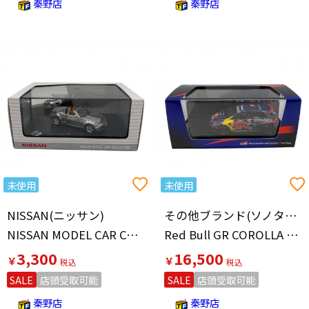
秦野店
秦野店
未使用
未使用
NISSAN(ニッサン)
その他ブランド(ソノタブランド)
NISSAN MODEL CAR COLLECTION フェアレディZ ROADSTER モデルカー
Red Bull GR COROLLA 2024 TOYOTA GAZOO Racing モデルカー
3,300
16,500
￥
￥
SALE
店頭受取可能
SALE
店頭受取可能
秦野店
秦野店