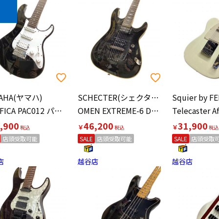
AHA(ヤマハ)
SCHECTER(シェクター)
PACIFICA PAC012 パシフィカ エレキギター
OMEN EXTREME-6 DIAMON エレキギター
,900
46,200
31,900
￥
￥
店頭受取可能
SALE
店頭受取可能
SALE
店頭受取
店
越谷店
越谷店