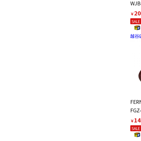
20
￥
SALE
越谷
FG
14
￥
SALE