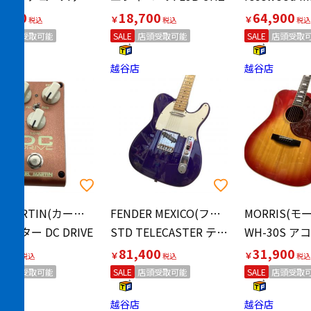
,100
18,700
64,900
￥
￥
店頭受取可能
SALE
店頭受取可能
SALE
店頭受取
店
越谷店
越谷店
CARL MARTIN(カール・マーティン)
FENDER MEXICO(フェンダーメキシコ)
MORRIS(モ
クター DC DRIVE
STD TELECASTER テレキャスター エレキギター 2001年製
900
81,400
31,900
￥
￥
店頭受取可能
SALE
店頭受取可能
SALE
店頭受取
店
越谷店
越谷店