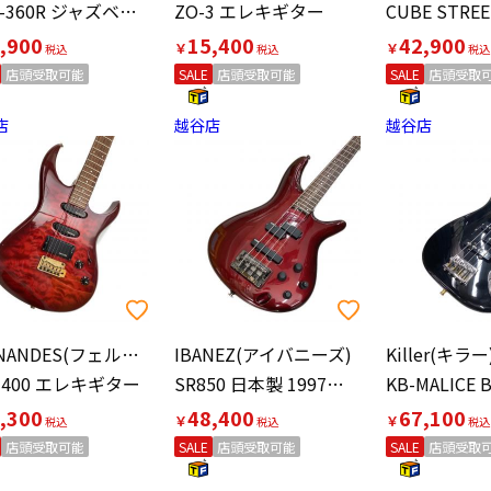
WJB-360R ジャズベタイプ
ZO-3 エレキギター
,900
15,400
42,900
￥
￥
店頭受取可能
SALE
店頭受取可能
SALE
店頭受取
店
越谷店
越谷店
FERNANDES(フェルナンデス)
IBANEZ(アイバニーズ)
Killer(キラー
Z-400 エレキギター
SR850 日本製 1997年 エレキベース
,300
48,400
67,100
￥
￥
店頭受取可能
SALE
店頭受取可能
SALE
店頭受取