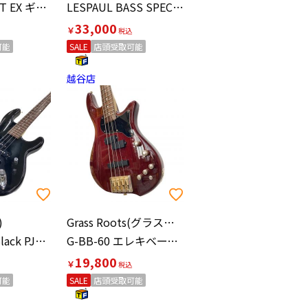
CUBE STREET EX ギターアンプ
LESPAUL BASS SPECIAL レスポール エレキベース
33,000
￥
可能
SALE
店頭受取可能
越谷店
)
Grass Roots(グラスルーツ)
KB-MALICE Black PJタイプ エレキベース
G-BB-60 エレキベース 2018年製
19,800
￥
可能
SALE
店頭受取可能