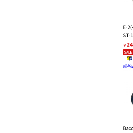
E-2
ST-
24
￥
SALE
越谷
Bac