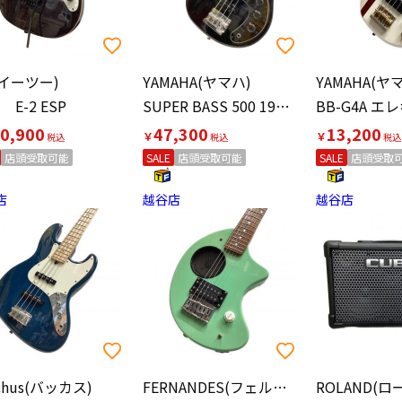
(イーツー)
YAMAHA(ヤマハ)
YAMAHA(ヤ
1 E-2 ESP
SUPER BASS 500 1981年製 エレキベース
BB-G4A エ
0,900
47,300
13,200
￥
￥
店頭受取可能
SALE
店頭受取可能
SALE
店頭受取
店
越谷店
越谷店
chus(バッカス)
FERNANDES(フェルナンデス)
ROLAND(ロ