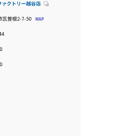
ファクトリー越谷店
瓦曽根2-7-50
MAP
44
0
0