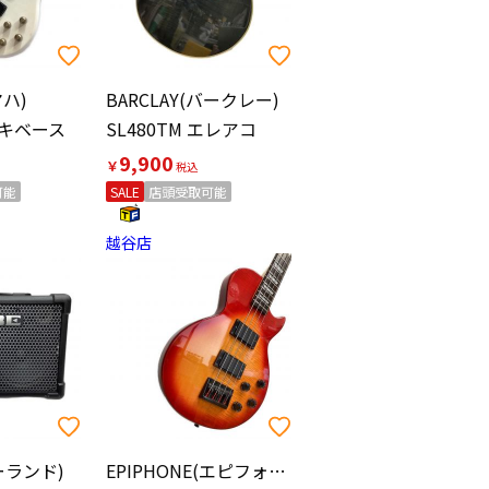
マハ)
BARCLAY(バークレー)
レキベース
SL480TM エレアコ
9,900
￥
可能
SALE
店頭受取可能
越谷店
ーランド)
EPIPHONE(エピフォン)