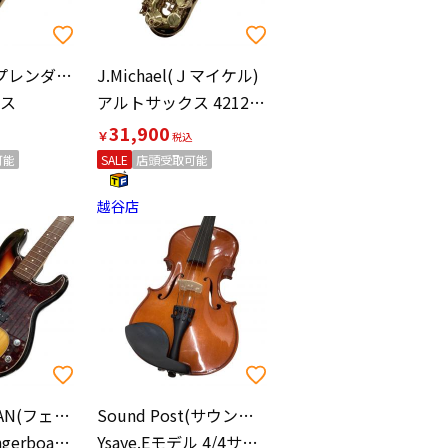
splendor(スプレンダー)
J.Michael(Ｊマイケル)
ス
アルトサックス 4212 ※現状販売品
31,900
￥
可能
SALE
店頭受取可能
越谷店
FENDER JAPAN(フェンダージャパン)
Sound Post(サウンドポスト)
rosewood fingerboard プレシジョンベース エレキベース Traditional 60s
Ysaye.Eモデル 4/4サイズ バイオリン メイプルリーフ