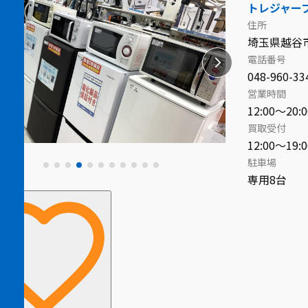
トレジャー
住所
埼玉県越谷市
電話番号
048-960-33
営業時間
12:00～20:0
買取受付
12:00～19:0
駐車場
専用8台