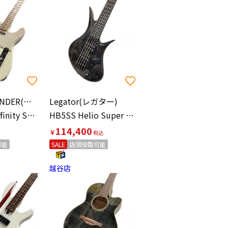
Squier by FENDER(スクワイヤー バイ フェンダー)
Legator(レガター)
Telecaster Affinity Series テレキャスター エレキギター
HB5SS Helio Super Shred エレキベース
114,400
￥
可能
SALE
店頭受取可能
越谷店