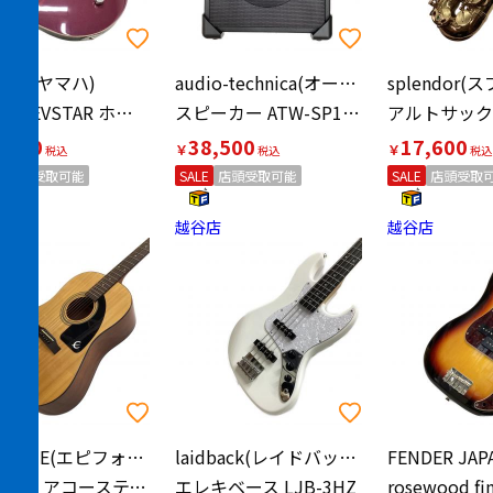
AHA(ヤマハ)
audio-technica(オーディオテクニカ)
RSS20 REVSTAR ホットメルロー エレキギター
スピーカー ATW-SP1910 ATW-T190BP/AT829H/P
アルトサック
,900
38,500
17,600
￥
￥
店頭受取可能
SALE
店頭受取可能
SALE
店頭受取
店
越谷店
越谷店
EPIPHONE(エピフォン)
laidback(レイドバック)
AJ-100/N アコースティックギター
エレキベース LJB-3HZ