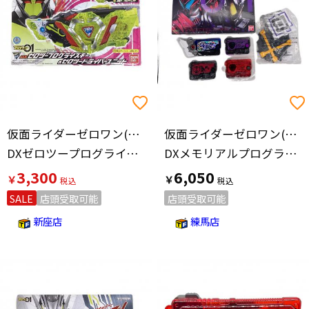
仮面ライダーゼロワン(カメンライダーゼロワン)
仮面ライダーゼロワン(カメンライダーゼロワン)
DXゼロツープログライズキー＆ゼロツードライバーユニット 仮面ライダー
DXメモリアルプログライズキーセット SIDE 滅亡迅雷.net (BANDAI TOYS SHOP限定) 男の子おもちゃ
3,300
6,050
￥
￥
SALE
店頭受取可能
店頭受取可能
新座店
練馬店