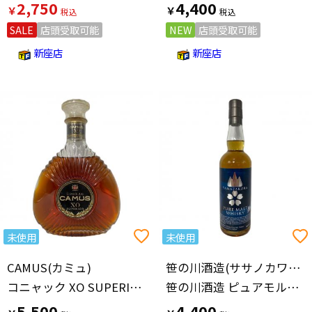
2,750
4,400
￥
￥
SALE
店頭受取可能
NEW
店頭受取可能
新座店
新座店
未使用
未使用
CAMUS(カミュ)
笹の川酒造(ササノカワシュゾウ)
コニャック XO SUPERIOR 700ml
笹の川酒造 ピュアモルト ヤマザクラ ウィスキー 700ml
5,500
4,400