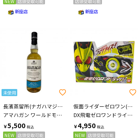
NEW
店頭受取可能
店頭受取可能
新座店
新座店
未使用
長濱蒸留所(ナガハマジョウリュウジョ)
仮面ライダーゼロワン(カメンライダーゼロワン)
アマハガン ワールドモルト ミズナラウッドフィニッシュ ウィスキー 700ml
DX飛電ゼロワンドライバー 仮面ライダー
5,500
4,950
￥
￥
NEW
店頭受取可能
NEW
店頭受取可能