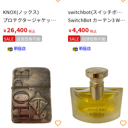
KNOX(ノックス)
switchbot(スイッチボット)
プロテクタージャケット メンズ SIZE L ブラック
SwitchBot カーテン3 W2400000
26,400
4,400
￥
￥
SALE
店頭受取可能
SALE
店頭受取可能
新座店
新座店