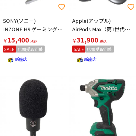
SONY(ソニー)
Apple(アップル)
INZONE H9 ゲーミングヘッドセット WH-G900N
AirPods Max（第1世代） A2096 ブルー 使用感有
15,400
31,900
￥
￥
SALE
店頭受取可能
SALE
店頭受取可能
新座店
新座店