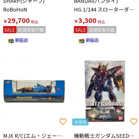
SHARP(シャープ)
BANDAI(バンダイ)
RoBoHoN
HG 1/144 スローターダガー＋エールストライカー プラモデル
29,700
3,300
￥
￥
SALE
店頭受取可能
SALE
店頭受取可能
新座店
新座店
未使用
MJX R/C(エム・ジェー・エックス・アール・シー)
機動戦士ガンダムSEED(キドウセンシガンダムシード)