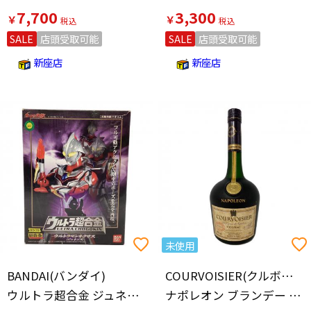
7,700
3,300
￥
￥
SALE
店頭受取可能
SALE
店頭受取可能
新座店
新座店
未使用
BANDAI(バンダイ)
COURVOISIER(クルボアジェ)
ウルトラ超合金 ジュネッス
ナポレオン ブランデー 700ml