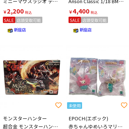
ミニーマウスラジオ ディズニーグッズ
Anson Classic 1/18 BMW－2002turbo ヤケ/箱ダメージあり
2,200
4,400
￥
￥
SALE
店頭受取可能
SALE
店頭受取可能
新座店
新座店
未使用
モンスターハンター
EPOCH(エポック)
超合金 モンスターハンター G級変形リオレウス
赤ちゃんゆめいろマリン カニ・カメセット シルバニアファミリー