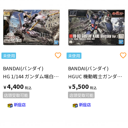
未使用
未使用
BANDAI(バンダイ)
BANDAI(バンダイ)
HG 1/144 ガンダム端白星 プラモデル『鉄血のオルフェンズ ウルズハント』 ガンプラ
HGUC 機動戦士ガンダムUC グスタフ・カール(ユニコーンVer.) 1/144スケール プラモデル ガンプラ
4,400
5,500
￥
￥
店頭受取可能
店頭受取可能
新座店
新座店