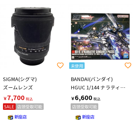
未使用
SIGMA(シグマ)
BANDAI(バンダイ)
ズームレンズ
HGUC 1/144 ナラティブガンダム A装備 プラモデル 『機動戦士ガンダムNT』 ガンプラ
7,700
6,600
￥
￥
SALE
店頭受取可能
店頭受取可能
新座店
新座店