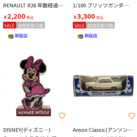
RENAULT R26 年数経過の為ジャンク品として
1/100 ブリッツガンダム プラモデル
2,200
3,300
￥
￥
SALE
店頭受取可能
SALE
店頭受取可能
新座店
新座店
DISNEY(ディズニ―)
Anson Classic(アンソン クラシック)