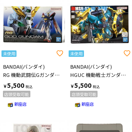
未使用
未使用
BANDAI(バンダイ)
BANDAI(バンダイ)
RG 機動武闘伝Gガンダム ゴッドガンダム 1／144スケール プラモデル ガンプラ
HGUC 機動戦士ガンダム 逆襲のシャア ヤクト・ドーガ (ギュネイ・ガス専用機) 1/144スケール ガンプラ
5,500
5,500
￥
￥
店頭受取可能
店頭受取可能
新座店
新座店