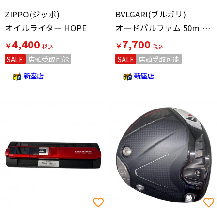
ZIPPO(ジッポ)
BVLGARI(ブルガリ)
オイルライター HOPE
オードパルファム 50ml 残量80%-99% pour Femme
4,400
7,700
￥
￥
SALE
店頭受取可能
SALE
店頭受取可能
新座店
新座店