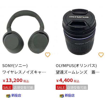
SONY(ソニー)
OLYMPUS(オリンパス)
ワイヤレスノイズキャンセリングステレオヘッドセット WH-ULT900N
望遠ズームレンズ 蓋欠品
13,200
4,400
￥
￥
SALE
店頭受取可能
SALE
店頭受取可能
新座店
新座店