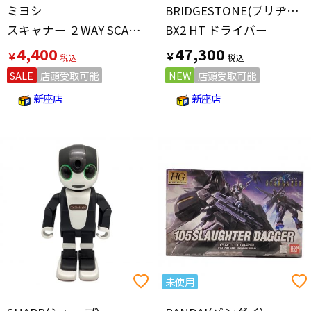
ミヨシ
BRIDGESTONE(ブリヂストン)
スキャナー ２WAY SCANNER UMSC-03
BX2 HT ドライバー
4,400
47,300
￥
￥
SALE
店頭受取可能
NEW
店頭受取可能
新座店
新座店
未使用