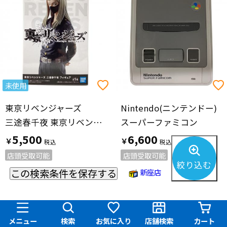
未使用
東京リベンジャーズ
Nintendo(ニンテンドー)
三途春千夜 東京リベンジャーズ フィギュア
スーパーファミコン
5,500
6,600
￥
￥
店頭受取可能
店頭受取可能
絞り込む
この検索条件を保存する
新座店
新座店
メニュー
検索
お気に入り
店舗検索
カート