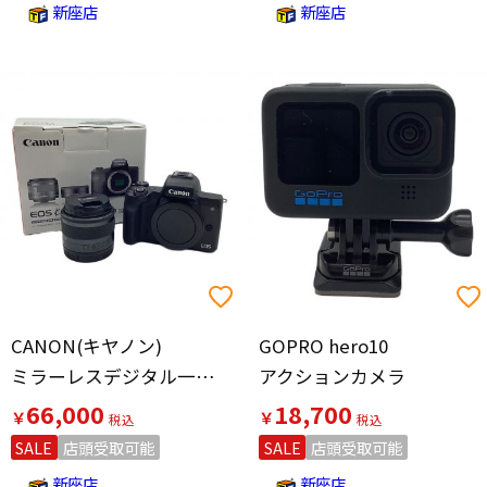
新座店
新座店
CANON(キヤノン)
GOPRO hero10
ミラーレスデジタル一眼レフカメラ
アクションカメラ
66,000
18,700
￥
￥
SALE
店頭受取可能
SALE
店頭受取可能
新座店
新座店