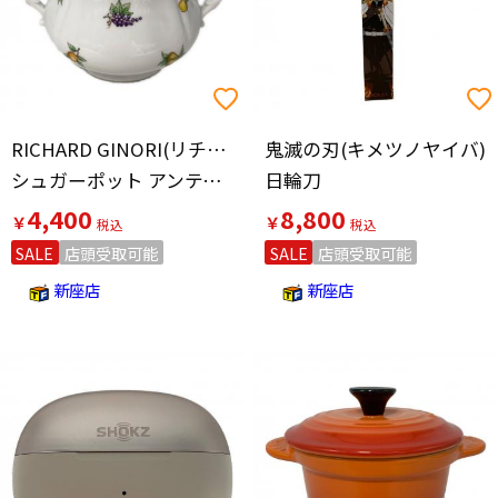
RICHARD GINORI(リチャードジノリ)
鬼滅の刃(キメツノヤイバ)
シュガーポット アンティコ・エデン
日輪刀
4,400
8,800
￥
￥
SALE
店頭受取可能
SALE
店頭受取可能
新座店
新座店