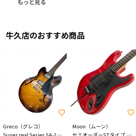
もっと見る
牛久店のおすすめ商品
Greco（グレコ）
Moon（ムーン）
Super real Series SA-1200 1980年製
セミオーダーSTタイプ エレキギター ST-MA238 - Candy Apple Red 1980年製 @