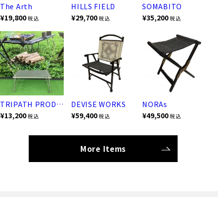
The Arth
HILLS FIELD
SOMABITO
¥19,800
¥29,700
¥35,200
税込
税込
税込
TRIPATH PRODUCTS
DEVISE WORKS
NORAs
¥13,200
¥59,400
¥49,500
税込
税込
税込
More Items