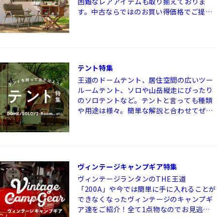
困難なレアアイテムも取り揃えておりま
す。中古ならではのお買い得価格でご提供
いたします。トレファクONLINEはアウト
ドア用品をはじめとした総合リサイクル・
リユース通販サイトです。
テント特集
王道のドームテント、居住空間の広いツー
ルームテント、ソロや山岳縦走にぴったり
のソロテントなど。テントと言っても種類
や用途は様々。簡単な解説と合わせてぜひ
ご検討ください。
ヴィンテージキャンプギア特集
ヴィンテージランタンのTHE王道
「200A」や今では簡単に手に入れることが
できなくなったヴィンテージのキャンプギ
ア達をご紹介！全て1点物なのでお見逃し