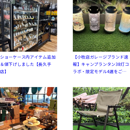
ショーケース内アイテム追加
【小牧店ガレージブランド速
＆値下げしました【長久手
報】キャンプランタン38灯コ
店】
ラボ・限定モデル4選をご紹
介！！